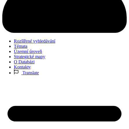
Rozšířené vyhledávání
Témata
Územní úroveň
Strategické mapy
O Databázi
Kontakty
Translate