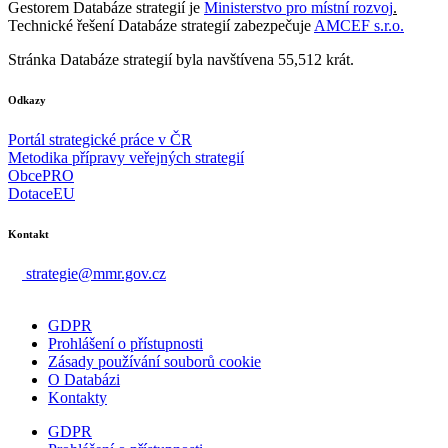
Gestorem Databáze strategií je
Ministerstvo pro místní rozvoj
.
Technické řešení Databáze strategií zabezpečuje
AMCEF s.r.o.
Stránka Databáze strategií byla navštívena 55,512 krát.
Odkazy
Portál strategické práce v ČR
Metodika přípravy veřejných strategií
ObcePRO
DotaceEU
Kontakt
strategie@mmr.gov.cz
GDPR
Prohlášení o přístupnosti
Zásady používání souborů cookie
O Databázi
Kontakty
GDPR