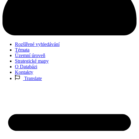
Rozšířené vyhledávání
Témata
Územní úroveň
Strategické mapy
O Databázi
Kontakty
Translate