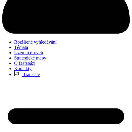
Rozšířené vyhledávání
Témata
Územní úroveň
Strategické mapy
O Databázi
Kontakty
Translate