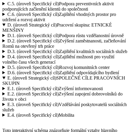
C.5.
(úroveň Specifický cíl)
Podpora preventivních aktivit
podporujících začlenění klientů do společnosti
C.6.
(úroveň Specifický cíl)
Zajištění vhodných prostor pro
udržení a rozvoj aktivit
D.
(úroveň Strategický cíl)
Pracovní skupina: ETNICKÉ
MENŠINY
D.1.
(úroveň Specifický cíl)
Podpora růstu vzdělanostní úrovně
D.2.
(úroveň Specifický cíl)
Zvýšení zaměstnanosti, začleňování
Romů na otevřený trh práce
D.3.
(úroveň Specifický cíl)
Zajištění kvalitních sociálních služeb
D.4.
(úroveň Specifický cíl)
Zajištění možnosti pro využití
volného času všech generací
D.5.
(úroveň Specifický cíl)
Rozvoj komunitních center
D.6.
(úroveň Specifický cíl)
Zajištění odpovídajícího bydlení
E.
(úroveň Strategický cíl)
SPOLEČNÉ CÍLE PRACOVNÍCH
SKUPIN
E.1.
(úroveň Specifický cíl)
Zvýšení informovanosti
E.2.
(úroveň Specifický cíl)
Zvýšení zapojení dobrovolníků do
života v obci
E.3.
(úroveň Specifický cíl)
Vzdělávání poskytovatelů sociálních
služeb
E.4.
(úroveň Specifický cíl)
Mobilita
Toto interaktivní schéma znázorňuje formální vztahy hlavního