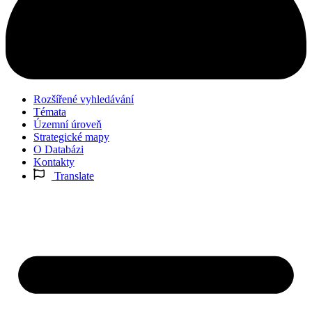
Rozšířené vyhledávání
Témata
Územní úroveň
Strategické mapy
O Databázi
Kontakty
Translate