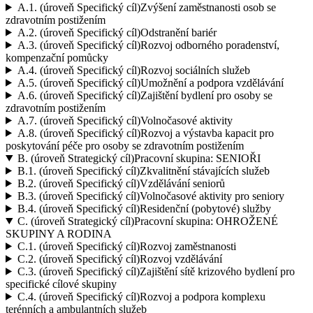
A.1.
(úroveň Specifický cíl)
Zvýšení zaměstnanosti osob se
zdravotním postižením
A.2.
(úroveň Specifický cíl)
Odstranění bariér
A.3.
(úroveň Specifický cíl)
Rozvoj odborného poradenství,
kompenzační pomůcky
A.4.
(úroveň Specifický cíl)
Rozvoj sociálních služeb
A.5.
(úroveň Specifický cíl)
Umožnění a podpora vzdělávání
A.6.
(úroveň Specifický cíl)
Zajištění bydlení pro osoby se
zdravotním postižením
A.7.
(úroveň Specifický cíl)
Volnočasové aktivity
A.8.
(úroveň Specifický cíl)
Rozvoj a výstavba kapacit pro
poskytování péče pro osoby se zdravotním postižením
B.
(úroveň Strategický cíl)
Pracovní skupina: SENIOŘI
B.1.
(úroveň Specifický cíl)
Zkvalitnění stávajících služeb
B.2.
(úroveň Specifický cíl)
Vzdělávání seniorů
B.3.
(úroveň Specifický cíl)
Volnočasové aktivity pro seniory
B.4.
(úroveň Specifický cíl)
Residenční (pobytové) služby
C.
(úroveň Strategický cíl)
Pracovní skupina: OHROŽENÉ
SKUPINY A RODINA
C.1.
(úroveň Specifický cíl)
Rozvoj zaměstnanosti
C.2.
(úroveň Specifický cíl)
Rozvoj vzdělávání
C.3.
(úroveň Specifický cíl)
Zajištění sítě krizového bydlení pro
specifické cílové skupiny
C.4.
(úroveň Specifický cíl)
Rozvoj a podpora komplexu
terénních a ambulantních služeb