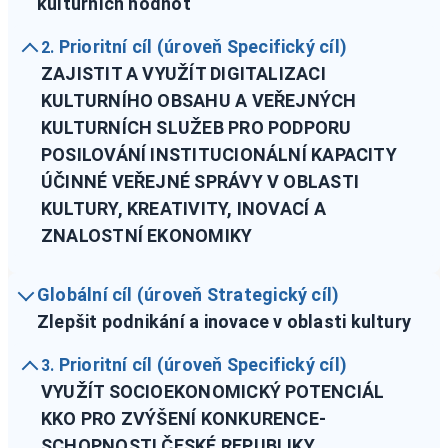
kulturních hodnot
Prioritní cíl (úroveň Specifický cíl)
2.
ZAJISTIT A VYUŽÍT DIGITALIZACI
KULTURNÍHO OBSAHU A VEŘEJNÝCH
KULTURNÍCH SLUŽEB PRO PODPORU
POSILOVÁNÍ INSTITUCIONÁLNÍ KAPACITY
ÚČINNÉ VEŘEJNÉ SPRÁVY V OBLASTI
KULTURY, KREATIVITY, INOVACÍ A
ZNALOSTNÍ EKONOMIKY
Globální cíl (úroveň Strategický cíl)
Zlepšit podnikání a inovace v oblasti kultury
Prioritní cíl (úroveň Specifický cíl)
3.
VYUŽÍT SOCIOEKONOMICKÝ POTENCIÁL
KKO PRO ZVÝŠENÍ KONKURENCE-
SCHOPNOSTI ČESKÉ REPUBLIKY