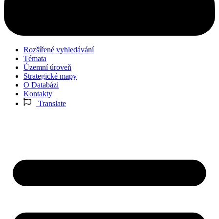
Rozšířené vyhledávání
Témata
Územní úroveň
Strategické mapy
O Databázi
Kontakty
Translate