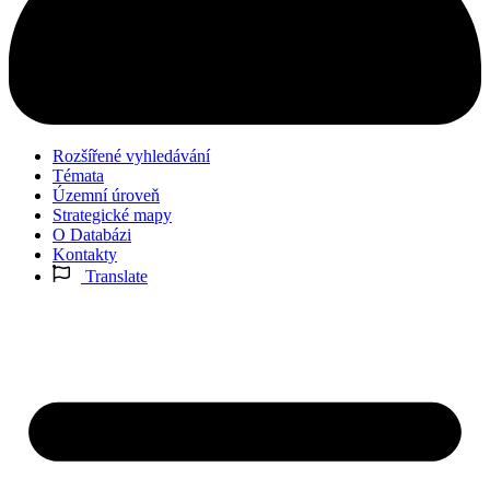
Rozšířené vyhledávání
Témata
Územní úroveň
Strategické mapy
O Databázi
Kontakty
Translate