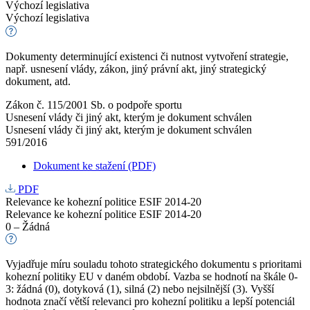
Výchozí legislativa
Výchozí legislativa
Dokumenty determinující existenci či nutnost vytvoření strategie,
např. usnesení vlády, zákon, jiný právní akt, jiný strategický
dokument, atd.
Zákon č. 115/2001 Sb. o podpoře sportu
Usnesení vlády či jiný akt, kterým je dokument schválen
Usnesení vlády či jiný akt, kterým je dokument schválen
591/2016
Dokument ke stažení (PDF)
PDF
Relevance ke kohezní politice ESIF 2014-20
Relevance ke kohezní politice ESIF 2014-20
0 – Žádná
Vyjadřuje míru souladu tohoto strategického dokumentu s prioritami
kohezní politiky EU v daném období. Vazba se hodnotí na škále 0-
3: žádná (0), dotyková (1), silná (2) nebo nejsilnější (3). Vyšší
hodnota značí větší relevanci pro kohezní politiku a lepší potenciál