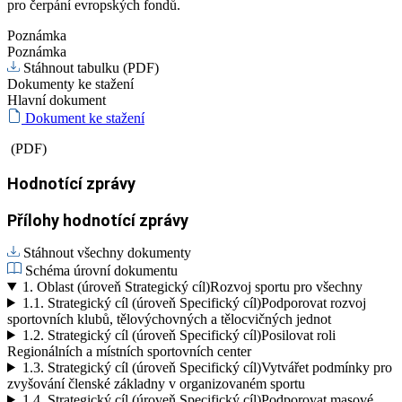
pro čerpání evropských fondů.
Poznámka
Poznámka
Stáhnout tabulku (PDF)
Dokumenty ke stažení
Hlavní dokument
Dokument ke stažení
(PDF)
Hodnotící zprávy
Přílohy hodnotící zprávy
Stáhnout všechny dokumenty
Schéma úrovní dokumentu
1.
Oblast (úroveň Strategický cíl)
Rozvoj sportu pro všechny
1.1.
Strategický cíl (úroveň Specifický cíl)
Podporovat rozvoj
sportovních klubů, tělovýchovných a tělocvičných jednot
1.2.
Strategický cíl (úroveň Specifický cíl)
Posilovat roli
Regionálních a místních sportovních center
1.3.
Strategický cíl (úroveň Specifický cíl)
Vytvářet podmínky pro
zvyšování členské základny v organizovaném sportu
1.4.
Strategický cíl (úroveň Specifický cíl)
Podporovat masové