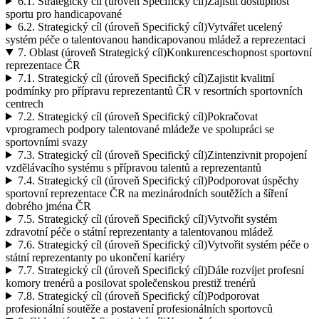
6.1.
Strategický cíl (úroveň Specifický cíl)
Zajistit dostupnost
sportu pro handicapované
6.2.
Strategický cíl (úroveň Specifický cíl)
Vytvářet ucelený
systém péče o talentovanou handicapovanou mládež a reprezentaci
7.
Oblast (úroveň Strategický cíl)
Konkurenceschopnost sportovní
reprezentace ČR
7.1.
Strategický cíl (úroveň Specifický cíl)
Zajistit kvalitní
podmínky pro přípravu reprezentantů ČR v resortních sportovních
centrech
7.2.
Strategický cíl (úroveň Specifický cíl)
Pokračovat
vprogramech podpory talentované mládeže ve spolupráci se
sportovními svazy
7.3.
Strategický cíl (úroveň Specifický cíl)
Zintenzivnit propojení
vzdělávacího systému s přípravou talentů a reprezentantů
7.4.
Strategický cíl (úroveň Specifický cíl)
Podporovat úspěchy
sportovní reprezentace ČR na mezinárodních soutěžích a šíření
dobrého jména ČR
7.5.
Strategický cíl (úroveň Specifický cíl)
Vytvořit systém
zdravotní péče o státní reprezentanty a talentovanou mládež
7.6.
Strategický cíl (úroveň Specifický cíl)
Vytvořit systém péče o
státní reprezentanty po ukončení kariéry
7.7.
Strategický cíl (úroveň Specifický cíl)
Dále rozvíjet profesní
komory trenérů a posilovat společenskou prestiž trenérů
7.8.
Strategický cíl (úroveň Specifický cíl)
Podporovat
profesionální soutěže a postavení profesionálních sportovců