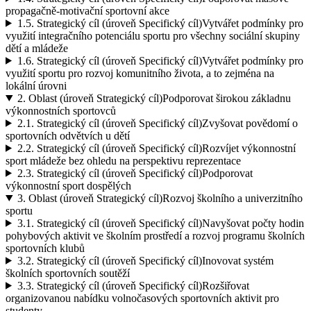
propagačně-motivační sportovní akce
1.5.
Strategický cíl (úroveň Specifický cíl)
Vytvářet podmínky pro
využití integračního potenciálu sportu pro všechny sociální skupiny
dětí a mládeže
1.6.
Strategický cíl (úroveň Specifický cíl)
Vytvářet podmínky pro
využití sportu pro rozvoj komunitního života, a to zejména na
lokální úrovni
2.
Oblast (úroveň Strategický cíl)
Podporovat širokou základnu
výkonnostních sportovců
2.1.
Strategický cíl (úroveň Specifický cíl)
Zvyšovat povědomí o
sportovních odvětvích u dětí
2.2.
Strategický cíl (úroveň Specifický cíl)
Rozvíjet výkonnostní
sport mládeže bez ohledu na perspektivu reprezentace
2.3.
Strategický cíl (úroveň Specifický cíl)
Podporovat
výkonnostní sport dospělých
3.
Oblast (úroveň Strategický cíl)
Rozvoj školního a univerzitního
sportu
3.1.
Strategický cíl (úroveň Specifický cíl)
Navyšovat počty hodin
pohybových aktivit ve školním prostředí a rozvoj programu školních
sportovních klubů
3.2.
Strategický cíl (úroveň Specifický cíl)
Inovovat systém
školních sportovních soutěží
3.3.
Strategický cíl (úroveň Specifický cíl)
Rozšiřovat
organizovanou nabídku volnočasových sportovních aktivit pro
studenty