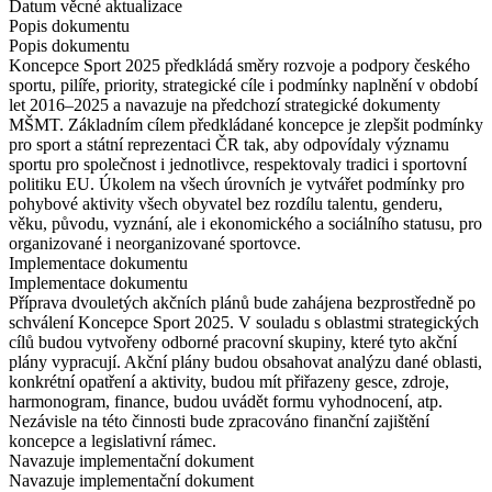
Datum věcné aktualizace
Popis dokumentu
Popis dokumentu
Koncepce Sport 2025 předkládá směry rozvoje a podpory českého
sportu, pilíře, priority, strategické cíle i podmínky naplnění v období
let 2016–2025 a navazuje na předchozí strategické dokumenty
MŠMT. Základním cílem předkládané koncepce je zlepšit podmínky
pro sport a státní reprezentaci ČR tak, aby odpovídaly významu
sportu pro společnost i jednotlivce, respektovaly tradici i sportovní
politiku EU. Úkolem na všech úrovních je vytvářet podmínky pro
pohybové aktivity všech obyvatel bez rozdílu talentu, genderu,
věku, původu, vyznání, ale i ekonomického a sociálního statusu, pro
organizované i neorganizované sportovce.
Implementace dokumentu
Implementace dokumentu
Příprava dvouletých akčních plánů bude zahájena bezprostředně po
schválení Koncepce Sport 2025. V souladu s oblastmi strategických
cílů budou vytvořeny odborné pracovní skupiny, které tyto akční
plány vypracují. Akční plány budou obsahovat analýzu dané oblasti,
konkrétní opatření a aktivity, budou mít přiřazeny gesce, zdroje,
harmonogram, finance, budou uvádět formu vyhodnocení, atp.
Nezávisle na této činnosti bude zpracováno finanční zajištění
koncepce a legislativní rámec.
Navazuje implementační dokument
Navazuje implementační dokument