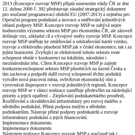
2013 (Koncepce rozvoje MSP) přijatá usnesením vlády ČR ze dne
12. dubnu 2006 č. 392 představuje zásadní strategický dokument
pro současné programovací období EU (2007-2013) a zejména pro
Operační program podnikání a inovace a směřování jednotlivých
oblastí podpory MSP. Koncepce rozvoje MSP se zabývá nejen
hodnocením významu sektoru MSP pro ekonomiku ČR, ale zároveň
definuje vizi, základní cíl a vývojové směry rozvoje MSP. Koncepce
rozvoje MSP směřuje ke zmírňování a odstraňování bariér vzniku,
rozvoje a efektivního působení MSP jak v české ekonomice, tak i za
jejími hranicemi. Zvyšující se efektivností tohoto sektoru roste
schopnost obstát v konkurenci na lokálním, národním i
mezinárodním trhu. Cílem Koncepce rozvoje MSP je zajistit
konkurenceschopnost sektoru MSP působících na území Česka a
tím zachovat a podpořit další rozvoj schopností těchto podniků
vytvářet nová pracovní místa, ovlivňovat ekonomický růst a
vyrovnávat disproporce v rozvoji jednotlivých regionů. Koncepce
rozvoje MSP se v rámci realizace zaměřuje především na následující
priority a jejich opatření – Zlepšování podnikatelského prostředí,
Rozšiřování a zkvalitňování infrastruktury pro rozvoj malého a
středního podnikání, Přímá podpora malým a středním
podnikatelům, Nástroje přímé podpory podnikatelů a rozvoje
infrastruktury podnikání a jejich financování.
Implementace dokumentu
Implementace dokumentu
Nástrojem realizace Koncepce rozvoje MSP a současně tak i