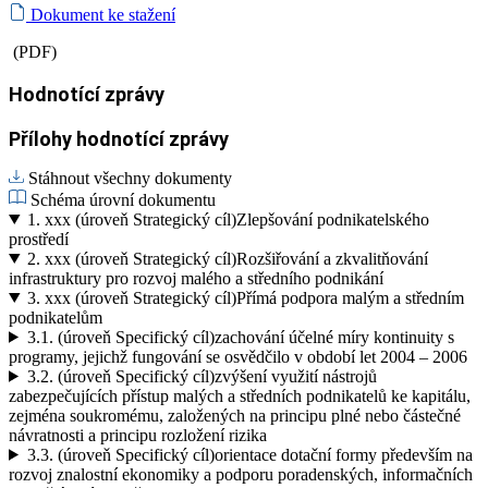
Dokument ke stažení
(PDF)
Hodnotící zprávy
Přílohy hodnotící zprávy
Stáhnout všechny dokumenty
Schéma úrovní dokumentu
1.
xxx (úroveň Strategický cíl)
Zlepšování podnikatelského
prostředí
2.
xxx (úroveň Strategický cíl)
Rozšiřování a zkvalitňování
infrastruktury pro rozvoj malého a středního podnikání
3.
xxx (úroveň Strategický cíl)
Přímá podpora malým a středním
podnikatelům
3.1.
(úroveň Specifický cíl)
zachování účelné míry kontinuity s
programy, jejichž fungování se osvědčilo v období let 2004 – 2006
3.2.
(úroveň Specifický cíl)
zvýšení využití nástrojů
zabezpečujících přístup malých a středních podnikatelů ke kapitálu,
zejména soukromému, založených na principu plné nebo částečné
návratnosti a principu rozložení rizika
3.3.
(úroveň Specifický cíl)
orientace dotační formy především na
rozvoj znalostní ekonomiky a podporu poradenských, informačních