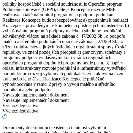
politiky hospodářské a sociální soudržnosti je Operační program
Podnikání a inovace (OPPI), dále je Koncepce rozvoje MSP
realizována také národními programy na podporu podnikání.
Realizace Koncepce bude zabezpečována: a) opatřeními k realizaci
Koncepce a prováděnými v kompetenci příslušných ministerstev, b)
vyhlašováním programů podpory malého a středního podnikání
schválených vládou na základě zákona č. 47/2002 Sb., o podpoře
malého a středního podnikání a o změně zákona č. 2/1969 Sb., o
zřízení ministerstev a jiných ústředních orgánů státní správy České
republiky, ve znění pozdějších předpisů c) grantovými schématy a
programy podpory vyhlášenými kraji v rámci regionálních
operačních programů doplňující programy podle písm. b) např. v
oblasti infrastruktury rozvoje podnikání a infrastruktury vytvářející
podmínky pro rozvoj vybraných podnikatelských aktivit na území
kraje nebo jeho části. Realizace Koncepce je průběžně
vyhodnocována v rámci Zprávy o vývoji malého a středního
podnikání a jeho podpoře.
Navazuje implementační dokument
Navazuje implementační dokument
Výchozí legislativa
Výchozí legislativa
Dokumenty determinující existenci či nutnost vytvoření
strategie, např. usnesení vlády, zákon, jiný právní akt, jiný