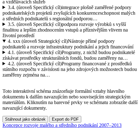
a vzdělávacích služeb
3.4.
(úroveň Specifický cíl)
integrace plošně zaměřené podpory
podnikatelských projektů zvyšujících konkurenceschopnost malých
a středních podnikatelů s regionální podporou…
3.5.
(úroveň Specifický cíl)
podpora rozvoje výrobků s vyšší
finalitou a lepším zhodnocením vstupů a příznivějším vlivem na
životní prostředí
4.
xxx (úroveň Strategický cíl)
Nástroje přímé podpory
podnikatelů a rozvoje infrastruktury podnikání a jejich financování
4.1.
(úroveň Specifický cíl)
Programy, z nichž budou podnikatelé
získávat prostředky strukturálních fondů, budou zaměřeny na…
4.2.
(úroveň Specifický cíl)
Programy financované z prostředků
státního rozpočtu v závislosti na jeho zdrojových možnostech budou
zaměřeny zejména na…
Toto interaktivní schéma znázorňuje formální vztahy hlavního
dokumentu k dalším navazujícím nebo souvisejícím strategickým
materiálům. Kliknutím na barevné prvky ve schématu zobrazíte další
navazující dokumenty.
Stáhnout jako obrázek
Export do PDF
Koncepce rozvoje malého a středního podnikání 2007–2013