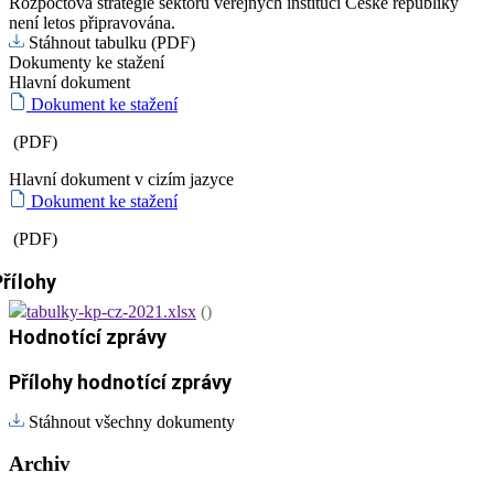
Rozpočtová strategie sektoru veřejných institucí České republiky
není letos připravována.
Stáhnout tabulku (PDF)
Dokumenty ke stažení
Hlavní dokument
Dokument ke stažení
(PDF)
Hlavní dokument v cizím jazyce
Dokument ke stažení
(PDF)
Přílohy
tabulky-kp-cz-2021.xlsx
()
Hodnotící zprávy
Přílohy hodnotící zprávy
Stáhnout všechny dokumenty
Archiv