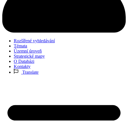
Rozšířené vyhledávání
Témata
Územní úroveň
Strategické mapy
O Databázi
Kontakty
Translate