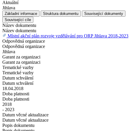
Aktuální
Jihlava
Základní informace
Struktura dokumentu
Související dokumenty
Související cíle
Název dokumentu
Název dokumentu
Místní akční plán rozvoje vzdělávání pro ORP Jihlava 2018-2023
Odpovědná organizace
Odpovědná organizace
Jihlava
Garant za organizaci
Garant za organizaci
Tematické vazby
Tematické vazby
Datum schválení
Datum schválení
18.04.2018
Doba platnosti
Doba platnosti
2018
- 2023
Datum věcné aktualizace
Datum věcné aktualizace
Popis dokumentu
Popis dokumentu