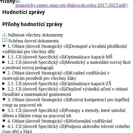
Přílohy
strategicky-ramec-map-orp-jihlava-do-roku-2017-2023.pdf
()
Hodnotící zprávy
Přílohy hodnotící zprávy
Stáhnout všechny dokumenty
Schéma úrovní dokumentu
1.
Oblast (úroveň Strategický cíl)
Dostupné a kvalitní předškolní
vzdělávání pro všechny děti
1.1.
Cíl (úroveň Specifický cíl)
Optimalizace kapacit MŠ
1.2.
Cíl (úroveň Specifický cíl)
Metodický a materiální rozvoj škol
a profesní rozvoj pedagogů
2.
Oblast (úroveň Strategický cíl)
Kvalitní vzdělávání v
motivujícím prostředí pro všechny žáky
2.1.
Cíl (úroveň Specifický cíl)
Optimalizace kapacit ZŠ
2.2.
Cíl (úroveň Specifický cíl)
Zlepšení výsledků učení v oblasti
čtenářské a matematické gramotnosti
3.
Oblast (úroveň Strategický cíl)
Rozvoj kompetencí pro úspěšný
vstup na pracovní trh
3.1.
Cíl (úroveň Specifický cíl)
Postupy a metody, které umožní
dětem a žákům vstup na pracovní trh
4.
Oblast (úroveň Strategický cíl)
Neformální vzdělávání
4.1.
Cíl (úroveň Specifický cíl)
Podpora aktivního trávení volného
času dětí a žáků