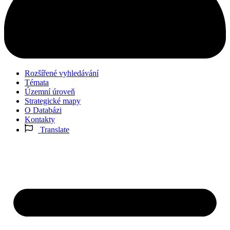
Rozšířené vyhledávání
Témata
Územní úroveň
Strategické mapy
O Databázi
Kontakty
Translate