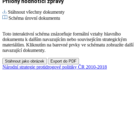
Přílohy hodnotící zprávy
Stáhnout všechny dokumenty
Schéma úrovní dokumentu
Toto interaktivní schéma znázorňuje formální vztahy hlavního
dokumentu k dalším navazujícím nebo souvisejícím strategickým
materiálům. Kliknutím na barevné prvky ve schématu zobrazíte další
navazující dokumenty.
Stáhnout jako obrázek
Export do PDF
Národní strategie protidrogové politiky ČR 2010-2018