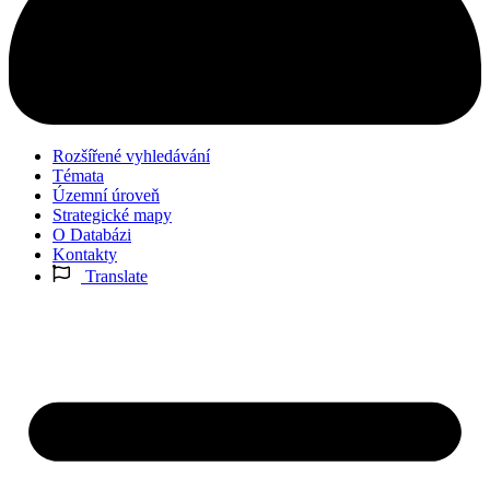
Rozšířené vyhledávání
Témata
Územní úroveň
Strategické mapy
O Databázi
Kontakty
Translate