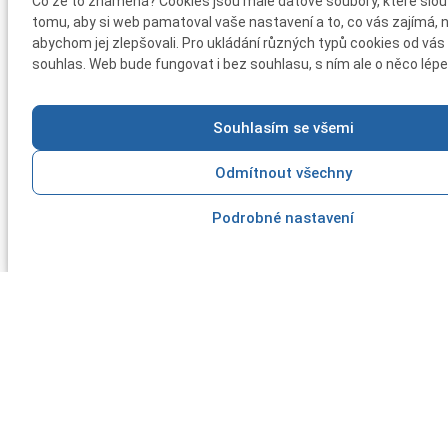
Co že to znamená? Cookies jsou malé datové soubory, které slouž
tomu, aby si web pamatoval vaše nastavení a to, co vás zajímá, 
abychom jej zlepšovali. Pro ukládání různých typů cookies od vá
souhlas. Web bude fungovat i bez souhlasu, s ním ale o něco lépe
Souhlasím se všemi
Odmítnout všechny
Podrobné nastavení