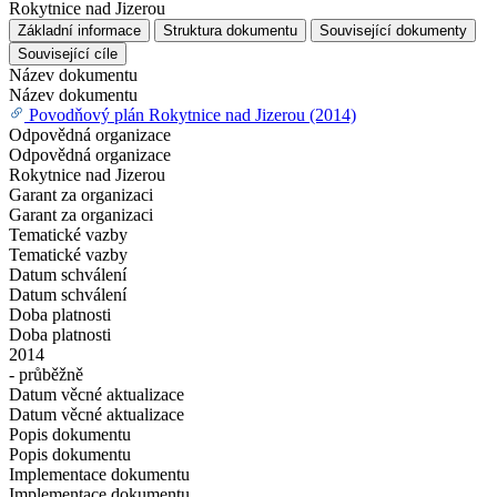
Rokytnice nad Jizerou
Základní informace
Struktura dokumentu
Související dokumenty
Související cíle
Název dokumentu
Název dokumentu
Povodňový plán Rokytnice nad Jizerou (2014)
Odpovědná organizace
Odpovědná organizace
Rokytnice nad Jizerou
Garant za organizaci
Garant za organizaci
Tematické vazby
Tematické vazby
Datum schválení
Datum schválení
Doba platnosti
Doba platnosti
2014
- průběžně
Datum věcné aktualizace
Datum věcné aktualizace
Popis dokumentu
Popis dokumentu
Implementace dokumentu
Implementace dokumentu