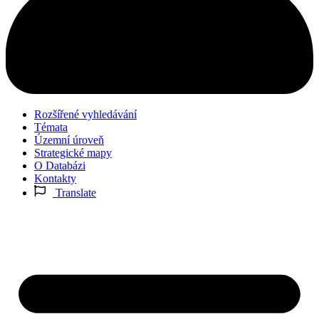
Rozšířené vyhledávání
Témata
Územní úroveň
Strategické mapy
O Databázi
Kontakty
Translate