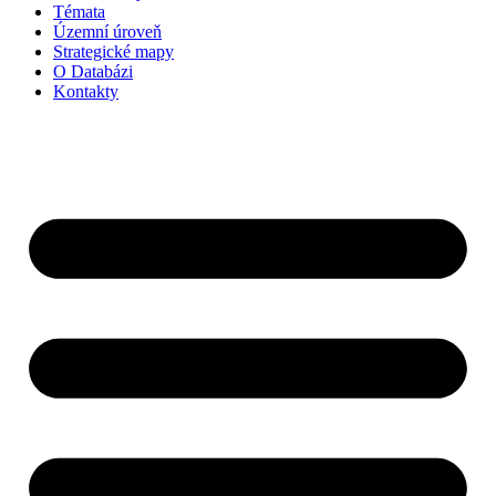
Témata
Územní úroveň
Strategické mapy
O Databázi
Kontakty