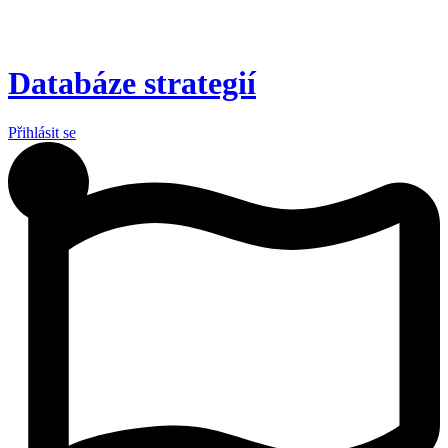
Preskočiť
na
obsah
Databáze strategií
Přihlásit se