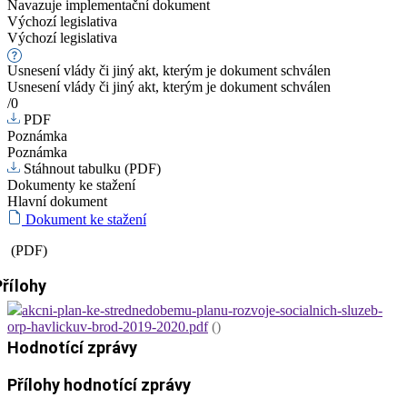
Navazuje implementační dokument
Výchozí legislativa
Výchozí legislativa
Usnesení vlády či jiný akt, kterým je dokument schválen
Usnesení vlády či jiný akt, kterým je dokument schválen
/0
PDF
Poznámka
Poznámka
Stáhnout tabulku (PDF)
Dokumenty ke stažení
Hlavní dokument
Dokument ke stažení
(PDF)
Přílohy
akcni-plan-ke-strednedobemu-planu-rozvoje-socialnich-sluzeb-
orp-havlickuv-brod-2019-2020.pdf
()
Hodnotící zprávy
Přílohy hodnotící zprávy