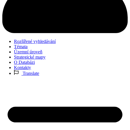
Rozšířené vyhledávání
Témata
Územní úroveň
Strategické mapy
O Databázi
Kontakty
Translate