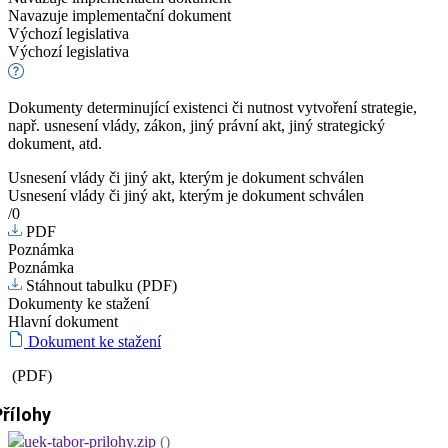
Navazuje implementační dokument
Výchozí legislativa
Výchozí legislativa
Dokumenty determinující existenci či nutnost vytvoření strategie,
např. usnesení vlády, zákon, jiný právní akt, jiný strategický
dokument, atd.
Usnesení vlády či jiný akt, kterým je dokument schválen
Usnesení vlády či jiný akt, kterým je dokument schválen
/0
PDF
Poznámka
Poznámka
Stáhnout tabulku (PDF)
Dokumenty ke stažení
Hlavní dokument
Dokument ke stažení
(PDF)
Přílohy
uek-tabor-prilohy.zip
()