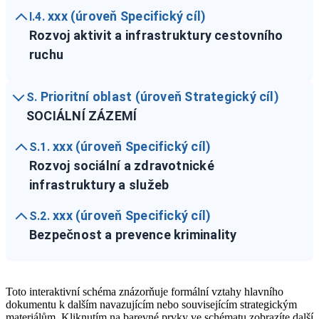
xxx (úroveň Specifický cíl)
I.4.
Rozvoj aktivit a infrastruktury cestovního
ruchu
Prioritní oblast (úroveň Strategický cíl)
S.
SOCIÁLNÍ ZÁZEMÍ
xxx (úroveň Specifický cíl)
S.1.
Rozvoj sociální a zdravotnické
infrastruktury a služeb
xxx (úroveň Specifický cíl)
S.2.
Bezpečnost a prevence kriminality
Toto interaktivní schéma znázorňuje formální vztahy hlavního
dokumentu k dalším navazujícím nebo souvisejícím strategickým
materiálům. Kliknutím na barevné prvky ve schématu zobrazíte další