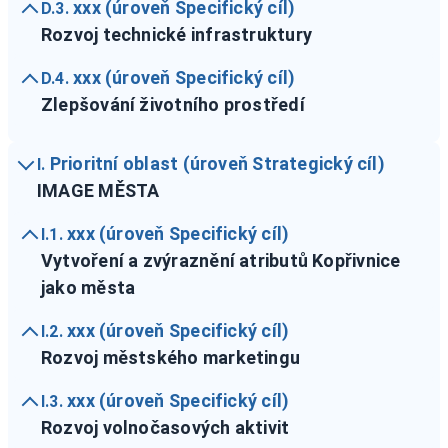
xxx (úroveň Specifický cíl)
D.3.
Rozvoj technické infrastruktury
xxx (úroveň Specifický cíl)
D.4.
Zlepšování životního prostředí
Prioritní oblast (úroveň Strategický cíl)
I.
IMAGE MĚSTA
xxx (úroveň Specifický cíl)
I.1.
Vytvoření a zvýraznění atributů Kopřivnice
jako města
xxx (úroveň Specifický cíl)
I.2.
Rozvoj městského marketingu
xxx (úroveň Specifický cíl)
I.3.
Rozvoj volnočasových aktivit