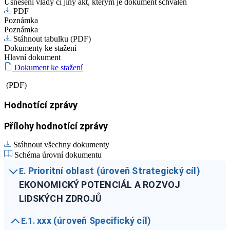
Usnesení vlády či jiný akt, kterým je dokument schválen
PDF
Poznámka
Poznámka
Stáhnout tabulku (PDF)
Dokumenty ke stažení
Hlavní dokument
Dokument ke stažení
(PDF)
Hodnotící zprávy
Přílohy hodnotící zprávy
Stáhnout všechny dokumenty
Schéma úrovní dokumentu
Prioritní oblast (úroveň Strategický cíl)
E.
EKONOMICKÝ POTENCIÁL A ROZVOJ
LIDSKÝCH ZDROJŮ
xxx (úroveň Specifický cíl)
E.1.