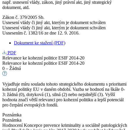
např. usnesení vlády, zákon, jiný právní akt, jiný strategický
dokument, atd.
Zákon č. 379/2005 Sb.
Usnesení vlády či jiný akt, kterým je dokument schválen
Usnesení vlády či jiný akt, kterým je dokument schválen
Usnesením č. 1382/16 ze dne 12. 9. 2016.
Dokument ke stažení (PDF)
PDF
Relevance ke kohezní politice ESIF 2014-20
Relevance ke kohezní politice ESIF 2014-20
0 – Žádná
Vyjadřuje míru souladu tohoto strategického dokumentu s prioritami
kohezní politiky EU v daném období. Vazba se hodnotí na škále 0-
3: žádná (0), dotyková (1), silná (2) nebo nejsilnější (3). Vyšší
hodnota značí větší relevanci pro kohezní politiku a lepší potenciál
pro čerpání evropských fondů.
Poznámka
Poznámka
Hodnocení Koncepce prevence kriminality a sociálně patologických