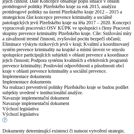
jejich činnost. Dále Koncepce obsahuje popis situace v oblasti
protidrogové politiky Plzeňského kraje za rok 2015, analýzu
protidrogové politiky na území Plzeňského kraje 2012 – 2015 a
strategickou část koncepce prevence kriminality a sociálně
patologických jevů Plzeňského kraje na léta 2017 – 2020. Koncepci
vypracovali pracovníci OSV KÚPK ve spolupráci s členy Pracovní
skupiny prevence kriminality Plzeňského kraje. Cíle: Snižování míry
a závažnosti trestné činnosti, zvyšování pocitu bezpečí občanů;
Eliminace výskytu rizikových jevů v kraji; Kvalitní a koordinovaný
systém prevence kriminality na krajské a místní úrovni ve smyslu
spolupráce participujících subjektů v oblasti prevence a koordinace
jejich činnosti; Podpora systému kvalitních a efektivních programů
prevence kriminality; Posilování odpovědnosti a působnosti obcí
kraje v oblasti prevence kriminality a sociální prevence.
Implementace dokumentu
Implementace dokumentu
Na realizaci preventivní politiky Plzeňského kraje se budou podílet
subjekty uvedené v institucionální analýze.
Navazuje implementační dokument
Navazuje implementační dokument
Výchozí legislativa
Výchozí legislativa
Dokumenty determinující existenci či nutnost vytvoření strategie,