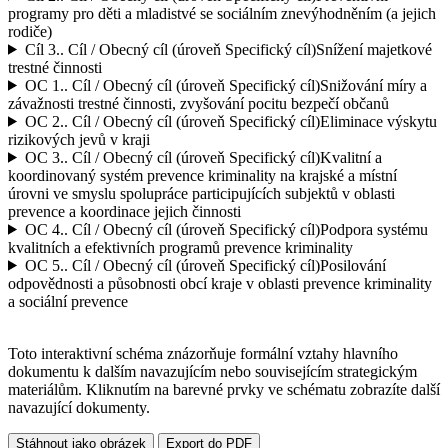
programy pro děti a mladistvé se sociálním znevýhodněním (a jejich
rodiče)
Cíl 3..
Cíl / Obecný cíl (úroveň Specifický cíl)
Snížení majetkové
trestné činnosti
OC 1..
Cíl / Obecný cíl (úroveň Specifický cíl)
Snižování míry a
závažnosti trestné činnosti, zvyšování pocitu bezpečí občanů
OC 2..
Cíl / Obecný cíl (úroveň Specifický cíl)
Eliminace výskytu
rizikových jevů v kraji
OC 3..
Cíl / Obecný cíl (úroveň Specifický cíl)
Kvalitní a
koordinovaný systém prevence kriminality na krajské a místní
úrovni ve smyslu spolupráce participujících subjektů v oblasti
prevence a koordinace jejich činnosti
OC 4..
Cíl / Obecný cíl (úroveň Specifický cíl)
Podpora systému
kvalitních a efektivních programů prevence kriminality
OC 5..
Cíl / Obecný cíl (úroveň Specifický cíl)
Posilování
odpovědnosti a působnosti obcí kraje v oblasti prevence kriminality
a sociální prevence
Toto interaktivní schéma znázorňuje formální vztahy hlavního
dokumentu k dalším navazujícím nebo souvisejícím strategickým
materiálům. Kliknutím na barevné prvky ve schématu zobrazíte další
navazující dokumenty.
Stáhnout jako obrázek
Export do PDF