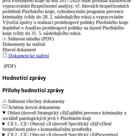
jevů Plzeňského kraje na léta 2017-2020 bude probíhat každoročně
vypracováním Bezpečnostní analýzy, vč. hlavních bezpečnostních
problémů Plzeňského kraje, vyhodnocením programu prevence
kriminality (vždy do 28. 2. následujícího roku) a vypracováním
Výroční zprávy o realizaci protidrogové politiky Plzeňského kraje
doplněné o Analýzu protidrogové politiky na území Plzeňského
kraje (vždy do 31. 5. následujícího roku).
Stáhnout tabulku (PDF)
Dokumenty ke stažení
Hlavní dokument
Dokument ke stažení
(PDF)
Hodnotící zprávy
Přílohy hodnotící zprávy
Stáhnout všechny dokumenty
Schéma úrovní dokumentu
Oblast (úroveň Strategický cíl)
Zajištění prevence kriminality a
sociálně patologických jevů v Plzeňském kraji
Cíl 1..
Cíl / Obecný cíl (úroveň Specifický cíl)
Zvýšení
bezpečnosti práce s komunikačními prostředky
Cíl 2..
Cíl / Obecný cíl (úroveň Specifický cíl)
Preventivní