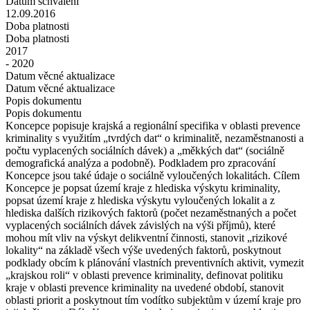
Datum schválení
12.09.2016
Doba platnosti
Doba platnosti
2017
- 2020
Datum věcné aktualizace
Datum věcné aktualizace
Popis dokumentu
Popis dokumentu
Koncepce popisuje krajská a regionální specifika v oblasti prevence
kriminality s využitím „tvrdých dat“ o kriminalitě, nezaměstnanosti a
počtu vyplacených sociálních dávek) a „měkkých dat“ (sociálně
demografická analýza a podobně). Podkladem pro zpracování
Koncepce jsou také údaje o sociálně vyloučených lokalitách. Cílem
Koncepce je popsat území kraje z hlediska výskytu kriminality,
popsat území kraje z hlediska výskytu vyloučených lokalit a z
hlediska dalších rizikových faktorů (počet nezaměstnaných a počet
vyplacených sociálních dávek závislých na výši příjmů), které
mohou mít vliv na výskyt delikventní činnosti, stanovit „rizikové
lokality“ na základě všech výše uvedených faktorů, poskytnout
podklady obcím k plánování vlastních preventivních aktivit, vymezit
„krajskou roli“ v oblasti prevence kriminality, definovat politiku
kraje v oblasti prevence kriminality na uvedené období, stanovit
oblasti priorit a poskytnout tím vodítko subjektům v území kraje pro