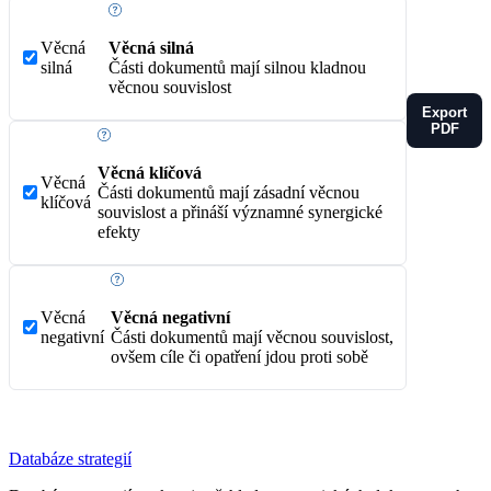
Věcná
Věcná silná
silná
Části dokumentů mají silnou kladnou
věcnou souvislost
Export
PDF
Věcná klíčová
Věcná
Části dokumentů mají zásadní věcnou
klíčová
souvislost a přináší významné synergické
efekty
Věcná
Věcná negativní
negativní
Části dokumentů mají věcnou souvislost,
ovšem cíle či opatření jdou proti sobě
Databáze strategií