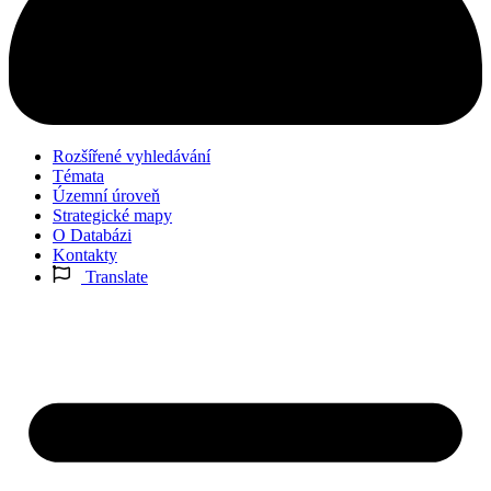
Rozšířené vyhledávání
Témata
Územní úroveň
Strategické mapy
O Databázi
Kontakty
Translate