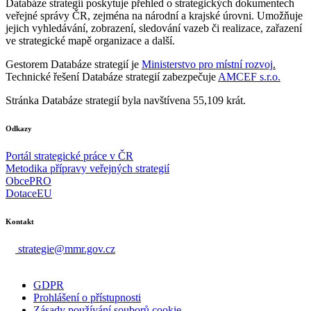
Databáze strategií poskytuje přehled o strategických dokumentech
veřejné správy ČR, zejména na národní a krajské úrovni. Umožňuje
jejich vyhledávání, zobrazení, sledování vazeb či realizace, zařazení
ve strategické mapě organizace a další.
Gestorem Databáze strategií je
Ministerstvo pro místní rozvoj
.
Technické řešení Databáze strategií zabezpečuje
AMCEF s.r.o.
Stránka Databáze strategií byla navštívena 55,109 krát.
Odkazy
Portál strategické práce v ČR
Metodika přípravy veřejných strategií
ObcePRO
DotaceEU
Kontakt
strategie@mmr.gov.cz
GDPR
Prohlášení o přístupnosti
Zásady používání souborů cookie