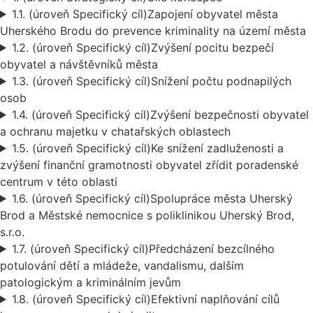
1.1.
(úroveň Specifický cíl)
Zapojení obyvatel města
Uherského Brodu do prevence kriminality na území města
1.2.
(úroveň Specifický cíl)
Zvýšení pocitu bezpečí
obyvatel a návštěvníků města
1.3.
(úroveň Specifický cíl)
Snížení počtu podnapilých
osob
1.4.
(úroveň Specifický cíl)
Zvýšení bezpečnosti obyvatel
a ochranu majetku v chatařských oblastech
1.5.
(úroveň Specifický cíl)
Ke snížení zadluženosti a
zvýšení finanční gramotnosti obyvatel zřídit poradenské
centrum v této oblasti
1.6.
(úroveň Specifický cíl)
Spolupráce města Uherský
Brod a Městské nemocnice s poliklinikou Uherský Brod,
s.r.o.
1.7.
(úroveň Specifický cíl)
Předcházení bezcílného
potulování dětí a mládeže, vandalismu, dalším
patologickým a kriminálním jevům
1.8.
(úroveň Specifický cíl)
Efektivní naplňování cílů