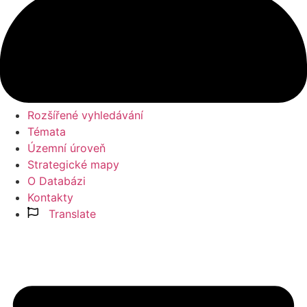
Rozšířené vyhledávání
Témata
Územní úroveň
Strategické mapy
O Databázi
Kontakty
Translate