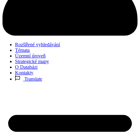
Rozšířené vyhledávání
Témata
Územní úroveň
Strategické mapy
O Databázi
Kontakty
Translate