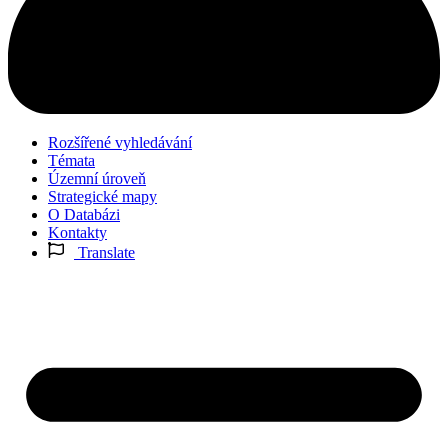
Rozšířené vyhledávání
Témata
Územní úroveň
Strategické mapy
O Databázi
Kontakty
Translate