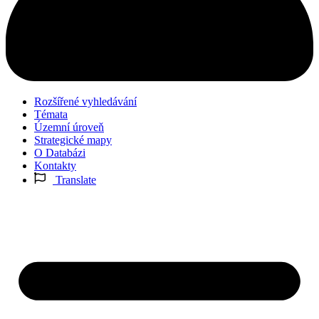
Rozšířené vyhledávání
Témata
Územní úroveň
Strategické mapy
O Databázi
Kontakty
Translate