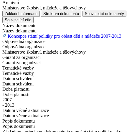
Archivní
Ministerstvo školství, mládeže a tělovýchovy
Základní informace
Struktura dokumentu
Související dokumenty
Související cíle
Název dokumentu
Název dokumentu
Koncepce státní politiky pro oblast dětí a mládeže 2007-2013
Odpovědná organizace
Odpovědná organizace
Ministerstvo školství, mládeže a tělovýchovy
Garant za organizaci
Garant za organizaci
Tematické vazby
Tematické vazby
Datum schválení
Datum schválení
Doba platnosti
Doba platnosti
2007
- 2013
Datum věcné aktualizace
Datum věcné aktualizace
Popis dokumentu
Popis dokumentu
Základními principem dokumentu je vnímání státní politiky jako