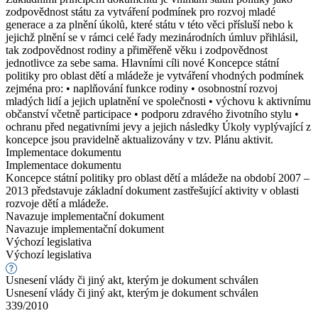
zodpovědnost státu za vytváření podmínek pro rozvoj mladé
generace a za plnění úkolů, které státu v této věci přísluší nebo k
jejichž plnění se v rámci celé řady mezinárodních úmluv přihlásil,
tak zodpovědnost rodiny a přiměřeně věku i zodpovědnost
jednotlivce za sebe sama. Hlavními cíli nové Koncepce státní
politiky pro oblast dětí a mládeže je vytváření vhodných podmínek
zejména pro: • naplňování funkce rodiny • osobnostní rozvoj
mladých lidí a jejich uplatnění ve společnosti • výchovu k aktivnímu
občanství včetně participace • podporu zdravého životního stylu •
ochranu před negativními jevy a jejich následky Úkoly vyplývající z
koncepce jsou pravidelně aktualizovány v tzv. Plánu aktivit.
Implementace dokumentu
Implementace dokumentu
Koncepce státní politiky pro oblast dětí a mládeže na období 2007 –
2013 představuje základní dokument zastřešující aktivity v oblasti
rozvoje dětí a mládeže.
Navazuje implementační dokument
Navazuje implementační dokument
Výchozí legislativa
Výchozí legislativa
Usnesení vlády či jiný akt, kterým je dokument schválen
Usnesení vlády či jiný akt, kterým je dokument schválen
339/2010