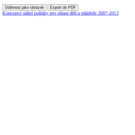
Stáhnout jako obrázek
Export do PDF
Koncepce státní politiky pro oblast dětí a mládeže 2007-2013