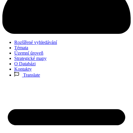
Rozšířené vyhledávání
Témata
Územní úroveň
Strategické mapy
O Databázi
Kontakty
Translate