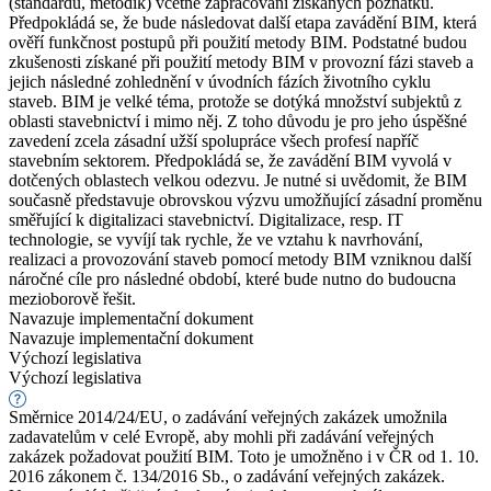
(standardů, metodik) včetně zapracování získaných poznatků.
Předpokládá se, že bude následovat další etapa zavádění BIM, která
ověří funkčnost postupů při použití metody BIM. Podstatné budou
zkušenosti získané při použití metody BIM v provozní fázi staveb a
jejich následné zohlednění v úvodních fázích životního cyklu
staveb. BIM je velké téma, protože se dotýká množství subjektů z
oblasti stavebnictví i mimo něj. Z toho důvodu je pro jeho úspěšné
zavedení zcela zásadní užší spolupráce všech profesí napříč
stavebním sektorem. Předpokládá se, že zavádění BIM vyvolá v
dotčených oblastech velkou odezvu. Je nutné si uvědomit, že BIM
současně představuje obrovskou výzvu umožňující zásadní proměnu
směřující k digitalizaci stavebnictví. Digitalizace, resp. IT
technologie, se vyvíjí tak rychle, že ve vztahu k navrhování,
realizaci a provozování staveb pomocí metody BIM vzniknou další
náročné cíle pro následné období, které bude nutno do budoucna
mezioborově řešit.
Navazuje implementační dokument
Navazuje implementační dokument
Výchozí legislativa
Výchozí legislativa
Směrnice 2014/24/EU, o zadávání veřejných zakázek umožnila
zadavatelům v celé Evropě, aby mohli při zadávání veřejných
zakázek požadovat použití BIM. Toto je umožněno i v ČR od 1. 10.
2016 zákonem č. 134/2016 Sb., o zadávání veřejných zakázek.