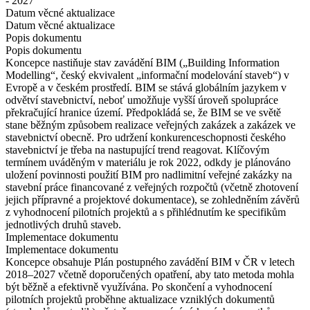
- 2027
Datum věcné aktualizace
Datum věcné aktualizace
Popis dokumentu
Popis dokumentu
Koncepce nastiňuje stav zavádění BIM („Building Information
Modelling“, český ekvivalent „informační modelování staveb“) v
Evropě a v českém prostředí. BIM se stává globálním jazykem v
odvětví stavebnictví, neboť umožňuje vyšší úroveň spolupráce
překračující hranice území. Předpokládá se, že BIM se ve světě
stane běžným způsobem realizace veřejných zakázek a zakázek ve
stavebnictví obecně. Pro udržení konkurenceschopnosti českého
stavebnictví je třeba na nastupující trend reagovat. Klíčovým
termínem uváděným v materiálu je rok 2022, odkdy je plánováno
uložení povinnosti použití BIM pro nadlimitní veřejné zakázky na
stavební práce financované z veřejných rozpočtů (včetně zhotovení
jejich přípravné a projektové dokumentace), se zohledněním závěrů
z vyhodnocení pilotních projektů a s přihlédnutím ke specifikům
jednotlivých druhů staveb.
Implementace dokumentu
Implementace dokumentu
Koncepce obsahuje Plán postupného zavádění BIM v ČR v letech
2018–2027 včetně doporučených opatření, aby tato metoda mohla
být běžně a efektivně využívána. Po skončení a vyhodnocení
pilotních projektů proběhne aktualizace vzniklých dokumentů