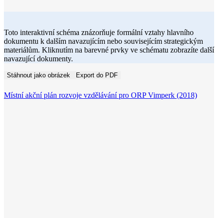
Toto interaktivní schéma znázorňuje formální vztahy hlavního
dokumentu k dalším navazujícím nebo souvisejícím strategickým
materiálům. Kliknutím na barevné prvky ve schématu zobrazíte další
navazující dokumenty.
Stáhnout jako obrázek
Export do PDF
Místní akční plán rozvoje vzdělávání pro ORP Vimperk (2018)