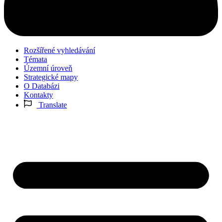
Rozšířené vyhledávání
Témata
Územní úroveň
Strategické mapy
O Databázi
Kontakty
Translate