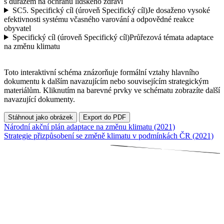
s důrazem na ochranu lidského zdraví
SC5.
Specifický cíl (úroveň Specifický cíl)
Je dosaženo vysoké
efektivnosti systému včasného varování a odpovědné reakce
obyvatel
Specifický cíl (úroveň Specifický cíl)
Průřezová témata adaptace
na změnu klimatu
Toto interaktivní schéma znázorňuje formální vztahy hlavního
dokumentu k dalším navazujícím nebo souvisejícím strategickým
materiálům. Kliknutím na barevné prvky ve schématu zobrazíte další
navazující dokumenty.
Stáhnout jako obrázek
Export do PDF
Národní akční plán adaptace na změnu klimatu (2021)
Strategie přizpůsobení se změně klimatu v podmínkách ČR (2021)