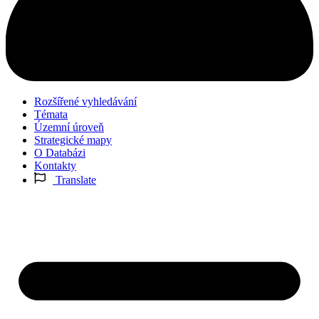
Rozšířené vyhledávání
Témata
Územní úroveň
Strategické mapy
O Databázi
Kontakty
Translate