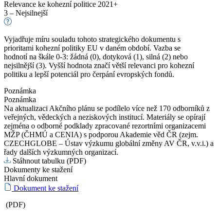
Relevance ke kohezní politice 2021+
3 – Nejsilnejší
Vyjadřuje míru souladu tohoto strategického dokumentu s
prioritami kohezní politiky EU v daném období. Vazba se
hodnotí na škále 0-3: žádná (0), dotyková (1), silná (2) nebo
nejsilnější (3). Vyšší hodnota značí větší relevanci pro kohezní
politiku a lepší potenciál pro čerpání evropských fondů.
Poznámka
Poznámka
Na aktualizaci Akčního plánu se podílelo více než 170 odborníků z
veřejných, vědeckých a neziskových institucí. Materiály se opírají
zejména o odborné podklady zpracované rezortními organizacemi
MŽP (ČHMÚ a CENIA) s podporou Akademie věd ČR (zejm.
CZECHGLOBE – Ústav výzkumu globální změny AV ČR, v.v.i.) a
řady dalších výzkumných organizací.
Stáhnout tabulku (PDF)
Dokumenty ke stažení
Hlavní dokument
Dokument ke stažení
(PDF)