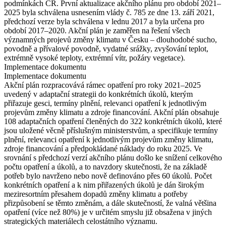
podmínkách ČR. První aktualizace akčního plánu pro období 2021–
2025 byla schválena usnesením vlády č. 785 ze dne 13. září 2021,
předchozí verze byla schválena v lednu 2017 a byla určena pro
období 2017–2020. Akční plán je zaměřen na řešení všech
významných projevů změny klimatu v Česku – dlouhodobé sucho,
povodně a přívalové povodně, vydatné srážky, zvyšování teplot,
extrémně vysoké teploty, extrémní vítr, požáry vegetace).
Implementace dokumentu
Implementace dokumentu
Akční plán rozpracovává rámec opatření pro roky 2021–2025
uvedený v adaptační strategii do konkrétních úkolů, kterým
přiřazuje gesci, termíny plnění, relevanci opatření k jednotlivým
projevům změny klimatu a zdroje financování. Akční plán obsahuje
108 adaptačních opatření členěných do 322 konkrétních úkolů, které
jsou uložené věcně příslušným ministerstvům, a specifikuje termíny
plnění, relevanci opatření k jednotlivým projevům změny klimatu,
zdroje financování a předpokládané náklady do roku 2025. Ve
srovnání s předchozí verzí akčního plánu došlo ke snížení celkového
počtu opatření a úkolů, a to navzdory skutečnosti, že na základě
potřeb bylo navrženo nebo nově definováno přes 60 úkolů. Počet
konkrétních opatření a k nim přiřazených úkolů je dán širokým
meziresortním přesahem dopadů změny klimatu a potřeby
přizpůsobení se těmto změnám, a dále skutečností, že valná většina
opatření (více než 80%) je v určitém smyslu již obsažena v jiných
strategických materiálech celostátního významu.