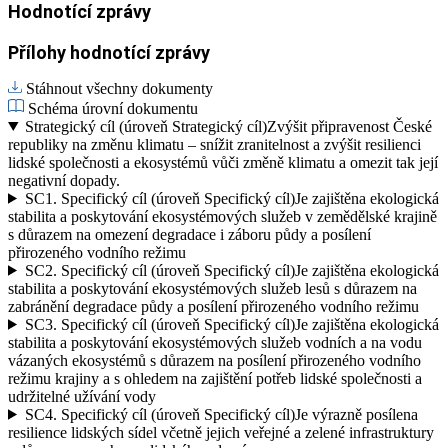
Hodnotící zprávy
Přílohy hodnotící zprávy
Stáhnout všechny dokumenty
Schéma úrovní dokumentu
Strategický cíl (úroveň Strategický cíl)
Zvýšit připravenost České
republiky na změnu klimatu – snížit zranitelnost a zvýšit resilienci
lidské společnosti a ekosystémů vůči změně klimatu a omezit tak její
negativní dopady.
SC1.
Specifický cíl (úroveň Specifický cíl)
Je zajištěna ekologická
stabilita a poskytování ekosystémových služeb v zemědělské krajině
s důrazem na omezení degradace i záboru půdy a posílení
přirozeného vodního režimu
SC2.
Specifický cíl (úroveň Specifický cíl)
Je zajištěna ekologická
stabilita a poskytování ekosystémových služeb lesů s důrazem na
zabránění degradace půdy a posílení přirozeného vodního režimu
SC3.
Specifický cíl (úroveň Specifický cíl)
Je zajištěna ekologická
stabilita a poskytování ekosystémových služeb vodních a na vodu
vázaných ekosystémů s důrazem na posílení přirozeného vodního
režimu krajiny a s ohledem na zajištění potřeb lidské společnosti a
udržitelné užívání vody
SC4.
Specifický cíl (úroveň Specifický cíl)
Je výrazně posílena
resilience lidských sídel včetně jejich veřejné a zelené infrastruktury