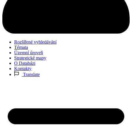
Rozšířené vyhledávání
Témata
Územní úroveň
Strategické mapy
O Databázi
Kontakty
Translate