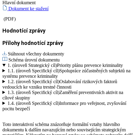
Hlavní dokument
Dokument ke stažení
(PDF)
Hodnotící zprávy
Přílohy hodnotící zprávy
Stáhnout všechny dokumenty
Schéma úrovní dokumentu
1.
(úroveň Strategický cíl)
Priority plánu prevence kriminality
1.1.
(úroveň Specifický cíl)
Spolupráce zúčastněných subjektů na
systému prevence kriminality
1.2.
(úroveň Specifický cíl)
Oslabování rizikových faktorů
vedoucích ke vzniku trestné činnosti
1.3.
(úroveň Specifický cíl)
Zaměření preventivních aktivit na
cílové skupiny
1.4.
(úroveň Specifický cíl)
Informace pro veřejnost, zvyšování
pocitu bezpečí
Toto interaktivní schéma znázorňuje formální vztahy hlavního
dokumentu k dalším navazujícím nebo souvisejícím strategickým