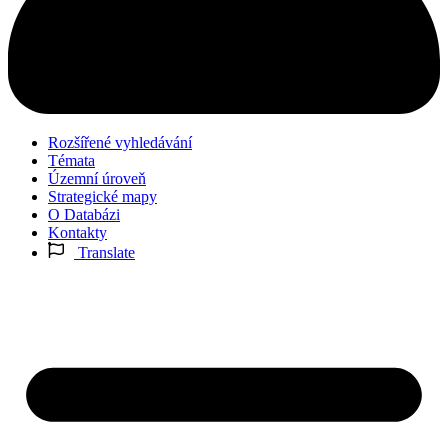
Rozšířené vyhledávání
Témata
Územní úroveň
Strategické mapy
O Databázi
Kontakty
Translate