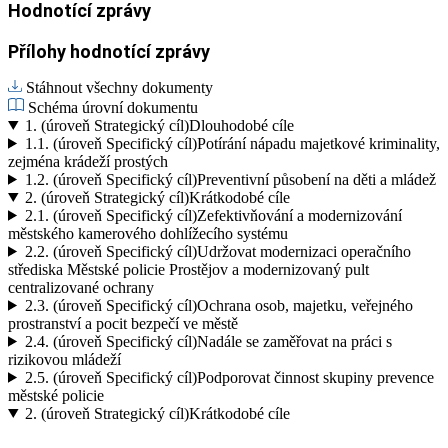
Hodnotící zprávy
Přílohy hodnotící zprávy
Stáhnout všechny dokumenty
Schéma úrovní dokumentu
1.
(úroveň Strategický cíl)
Dlouhodobé cíle
1.1.
(úroveň Specifický cíl)
Potírání nápadu majetkové kriminality,
zejména krádeží prostých
1.2.
(úroveň Specifický cíl)
Preventivní působení na děti a mládež
2.
(úroveň Strategický cíl)
Krátkodobé cíle
2.1.
(úroveň Specifický cíl)
Zefektivňování a modernizování
městského kamerového dohlížecího systému
2.2.
(úroveň Specifický cíl)
Udržovat modernizaci operačního
střediska Městské policie Prostějov a modernizovaný pult
centralizované ochrany
2.3.
(úroveň Specifický cíl)
Ochrana osob, majetku, veřejného
prostranství a pocit bezpečí ve městě
2.4.
(úroveň Specifický cíl)
Nadále se zaměřovat na práci s
rizikovou mládeží
2.5.
(úroveň Specifický cíl)
Podporovat činnost skupiny prevence
městské policie
2.
(úroveň Strategický cíl)
Krátkodobé cíle