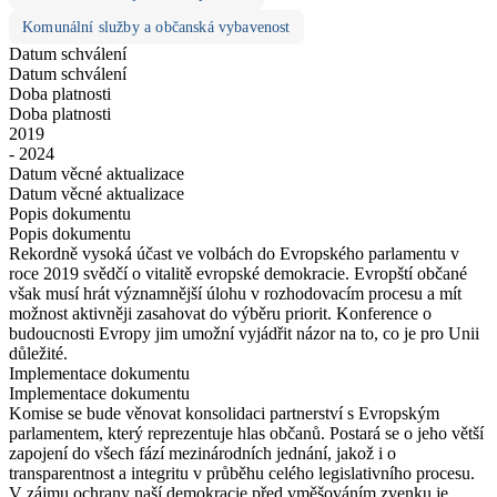
Komunální služby a občanská vybavenost
Datum schválení
Datum schválení
Doba platnosti
Doba platnosti
2019
- 2024
Datum věcné aktualizace
Datum věcné aktualizace
Popis dokumentu
Popis dokumentu
Rekordně vysoká účast ve volbách do Evropského parlamentu v
roce 2019 svědčí o vitalitě evropské demokracie. Evropští občané
však musí hrát významnější úlohu v rozhodovacím procesu a mít
možnost aktivněji zasahovat do výběru priorit. Konference o
budoucnosti Evropy jim umožní vyjádřit názor na to, co je pro Unii
důležité.
Implementace dokumentu
Implementace dokumentu
Komise se bude věnovat konsolidaci partnerství s Evropským
parlamentem, který reprezentuje hlas občanů. Postará se o jeho větší
zapojení do všech fází mezinárodních jednání, jakož i o
transparentnost a integritu v průběhu celého legislativního procesu.
V zájmu ochrany naší demokracie před vměšováním zvenku je