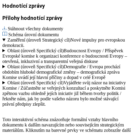
Hodnotící zprávy
Přílohy hodnotící zprávy
Stáhnout všechny dokumenty
Schéma úrovní dokumentu
Zaměření (úroveň Strategický cíl)
Nové impulsy pro evropskou
demokracii.
Oblast (úroveň Specifický cíl)
Budoucnost Evropy / Příspěvek
Evropské komise k organizaci konference o budoucnosti Evropy –
otevřená, inkluzivní a transparentní veřejná diskuse
Oblast (úroveň Specifický cíl)
Demografie / Evropa prochází
obdobím hluboké demografické změny – demografická zpráva
Komise uvádí její hlavní příčiny a dopad v celé Evropě
Oblast (úroveň Specifický cíl)
Vyjádřete svůj názor na iniciativy
Komise / Zúčastněte se veřejných konzultací a poskytněte Komisi
zpětnou vazbu ohledně jejích iniciativ již během tvorby politik /
řekněte nám, jak by podle vašeho názoru bylo možné stávající
právní předpisy zlepšit.
Toto interaktivní schéma znázorňuje formální vztahy hlavního
dokumentu k dalším navazujícím nebo souvisejícím strategickým
materiálům. Kliknutím na barevné prvky ve schématu zobrazíte další