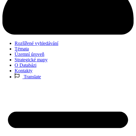
Rozšířené vyhledávání
Témata
Územní úroveň
Strategické mapy
O Databázi
Kontakty
Translate