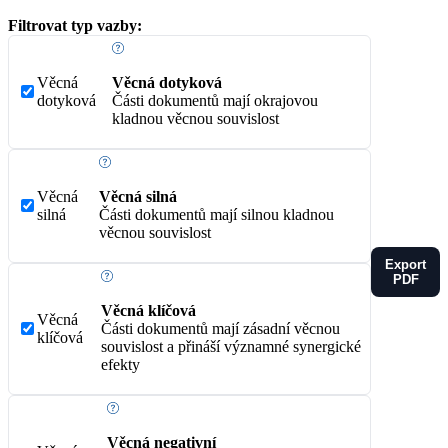
Filtrovat typ vazby:
Věcná
Věcná dotyková
dotyková
Části dokumentů mají okrajovou
kladnou věcnou souvislost
Věcná
Věcná silná
silná
Části dokumentů mají silnou kladnou
věcnou souvislost
Export
PDF
Věcná klíčová
Věcná
Části dokumentů mají zásadní věcnou
klíčová
souvislost a přináší významné synergické
efekty
Věcná negativní