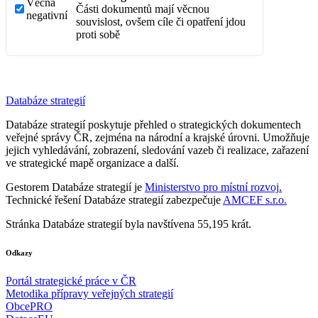
Věcná
Části dokumentů mají věcnou
negativní
souvislost, ovšem cíle či opatření jdou
proti sobě
Databáze strategií
Databáze strategií poskytuje přehled o strategických dokumentech
veřejné správy ČR, zejména na národní a krajské úrovni. Umožňuje
jejich vyhledávání, zobrazení, sledování vazeb či realizace, zařazení
ve strategické mapě organizace a další.
Gestorem Databáze strategií je
Ministerstvo pro místní rozvoj
.
Technické řešení Databáze strategií zabezpečuje
AMCEF s.r.o.
Stránka Databáze strategií byla navštívena 55,195 krát.
Odkazy
Portál strategické práce v ČR
Metodika přípravy veřejných strategií
ObcePRO