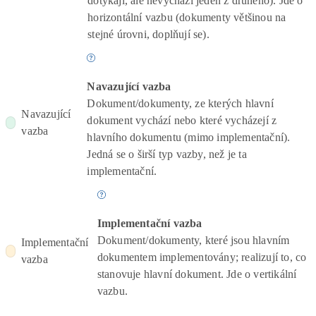
dotýkají, ale nevychází jeden z druhého). Jde o
horizontální vazbu (dokumenty většinou na
stejné úrovni, doplňují se).
Navazující vazba
Dokument/dokumenty, ze kterých hlavní
Navazující
dokument vychází nebo které vycházejí z
vazba
hlavního dokumentu (mimo implementační).
Jedná se o širší typ vazby, než je ta
implementační.
Implementační vazba
Dokument/dokumenty, které jsou hlavním
Implementační
dokumentem implementovány; realizují to, co
vazba
stanovuje hlavní dokument. Jde o vertikální
vazbu.