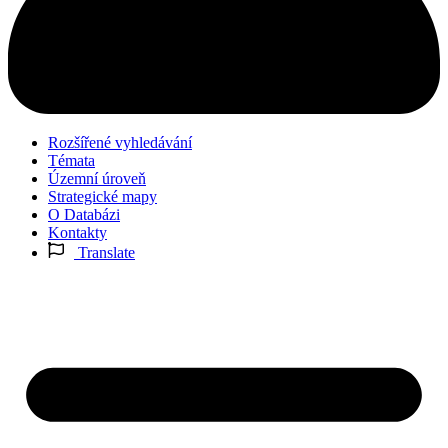
Rozšířené vyhledávání
Témata
Územní úroveň
Strategické mapy
O Databázi
Kontakty
Translate