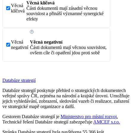
Věcná klíčová
Věcná
Části dokumentů mají zásadní věcnou
klíčová
souvislost a přináší významné synergické
efekty
Věcná
Věcná negativní
negativní
Části dokumentů mají věcnou souvislost,
ovšem cíle či opatření jdou proti sobě
Databáze strategií
Databáze strategií poskytuje přehled o strategických dokumentech
veřejné správy ČR, zejména na národní a krajské úrovni. Umožňuje
jejich vyhledávání, zobrazení, sledování vazeb či realizace, zařazení
ve strategické mapě organizace a další.
Gestorem Databáze strategií je
Ministerstvo pro místní rozvoj
.
Technické řešení Databáze strategií zabezpečuje
AMCEF s.r.o.
Stránka Databáze strategií byla navštívena 55,366 krát.