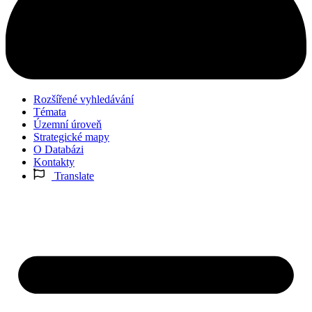
Rozšířené vyhledávání
Témata
Územní úroveň
Strategické mapy
O Databázi
Kontakty
Translate