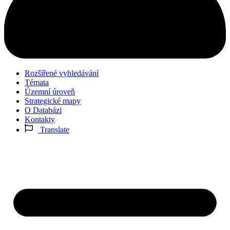
Rozšířené vyhledávání
Témata
Územní úroveň
Strategické mapy
O Databázi
Kontakty
Translate