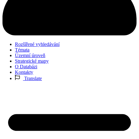
Rozšířené vyhledávání
Témata
Územní úroveň
Strategické mapy
O Databázi
Kontakty
Translate