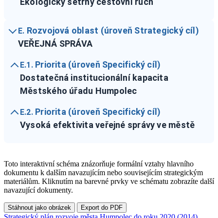
Ekologicky šetrný cestovní ruch
Rozvojová oblast (úroveň Strategický cíl)
E.
VEŘEJNÁ SPRÁVA
Priorita (úroveň Specifický cíl)
E.1.
Dostatečná institucionální kapacita
Městského úřadu Humpolec
Priorita (úroveň Specifický cíl)
E.2.
Vysoká efektivita veřejné správy ve městě
Toto interaktivní schéma znázorňuje formální vztahy hlavního
dokumentu k dalším navazujícím nebo souvisejícím strategickým
materiálům. Kliknutím na barevné prvky ve schématu zobrazíte další
navazující dokumenty.
Stáhnout jako obrázek
Export do PDF
Strategický plán rozvoje města Humpolec do roku 2020 (2014)