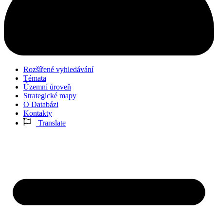
Rozšířené vyhledávání
Témata
Územní úroveň
Strategické mapy
O Databázi
Kontakty
Translate