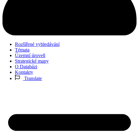
Rozšířené vyhledávání
Témata
Územní úroveň
Strategické mapy
O Databázi
Kontakty
Translate