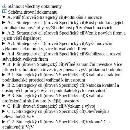
Stáhnout všechny dokumenty
Schéma úrovní dokumentu
A.
Pilíř (úroveň Strategický cíl)
Podnikání a inovace
A.1.
Strategický cíl (úroveň Specifický cíl)
Růst podniků a jejich
pronikání na nové trhy, vyšší odolnost při změnách na trzích
A.2.
Strategický cíl (úroveň Specifický cíl)
Vznik nových firem a
jejich větší úspěšnost
A.3.
Strategický cíl (úroveň Specifický cíl)
Vyšší inovační
výkonnost ekonomiky, více inovativních firem
A.4.
Strategický cíl (úroveň Specifický cíl)
Stabilizace a rozvoj
stávajících velkých firem
B.
Pilíř (úroveň Strategický cíl)
Přímé zahraniční investice Více
přímých zahraničních investic, zejména s vyšší přidanou hodnotou
B.1.
Strategický cíl (úroveň Specifický cíl)
Kvalitní a atraktivní
podnikatelské prostředí vstřícné k investorům
B.2.
Strategický cíl (úroveň Specifický cíl)
Nabídka kvalitní a
dostupných průmyslových / podnikatelských nemovitostí
B.3.
Strategický cíl (úroveň Specifický cíl)
Kvalitní a
profesionální služby pro (vnější) investory
C.
Pilíř (úroveň Strategický cíl)
Výzkum a vývoj
C.1.
Strategický cíl (úroveň Specifický cíl)
Otevřenější a
relevantnější VaV
C.2.
Strategický cíl (úroveň Specifický cíl)
Výkonnější a
atraktivnější VaV