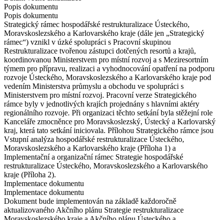
Popis dokumentu
Popis dokumentu
Strategický rámec hospodářské restrukturalizace Ústeckého,
Moravskoslezského a Karlovarského kraje (dále jen „Strategický
rámec“) vznikl v úzké spolupráci s Pracovní skupinou
Restrukturalizace tvořenou zástupci dotčených resortů a krajů,
koordinovanou Ministerstvem pro místní rozvoj a s Meziresortním
týmem pro přípravu, realizaci a vyhodnocování opatření na podporu
rozvoje Ústeckého, Moravskoslezského a Karlovarského kraje pod
vedením Ministerstva průmyslu a obchodu ve spolupráci s
Ministerstvem pro místní rozvoj. Pracovní verze Strategického
rámce byly v jednotlivých krajích projednány s hlavními aktéry
regionálního rozvoje. Při organizaci těchto setkání byla stěžejní role
Kanceláře zmocněnce pro Moravskoslezský, Ústecký a Karlovarský
kraj, která tato setkání iniciovala. Přílohou Strategického rámce jsou
Vstupní analýza hospodářské restrukturalizace Ústeckého,
Moravskoslezského a Karlovarského kraje (Příloha 1) a
Implementační a organizační rámec Strategie hospodářské
restrukturalizace Ústeckého, Moravskoslezského a Karlovarského
kraje (Příloha 2).
Implementace dokumentu
Implementace dokumentu
Dokument bude implementován na základě každoročně
aktualizovaného Akčního plánu Strategie restrukturalizace
Moravskoslezského kraje a Akčního plánu Ústeckého a