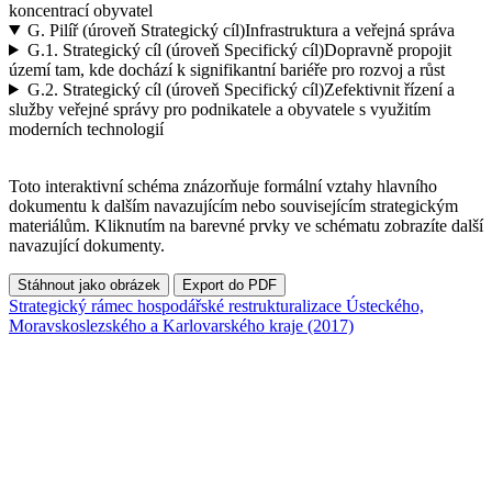
koncentrací obyvatel
G.
Pilíř (úroveň Strategický cíl)
Infrastruktura a veřejná správa
G.1.
Strategický cíl (úroveň Specifický cíl)
Dopravně propojit
území tam, kde dochází k signifikantní bariéře pro rozvoj a růst
G.2.
Strategický cíl (úroveň Specifický cíl)
Zefektivnit řízení a
služby veřejné správy pro podnikatele a obyvatele s využitím
moderních technologií
Toto interaktivní schéma znázorňuje formální vztahy hlavního
dokumentu k dalším navazujícím nebo souvisejícím strategickým
materiálům. Kliknutím na barevné prvky ve schématu zobrazíte další
navazující dokumenty.
Stáhnout jako obrázek
Export do PDF
Strategický rámec hospodářské restrukturalizace Ústeckého,
Moravskoslezského a Karlovarského kraje (2017)