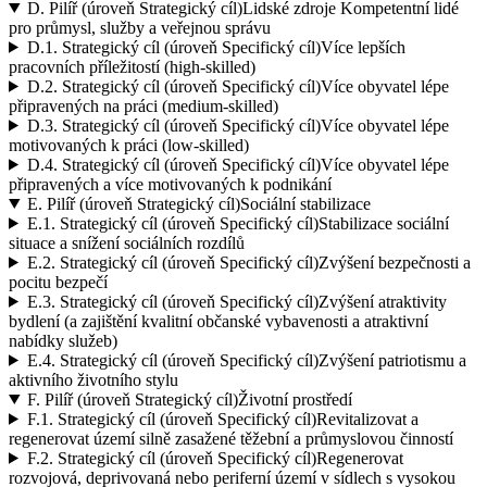
D.
Pilíř (úroveň Strategický cíl)
Lidské zdroje Kompetentní lidé
pro průmysl, služby a veřejnou správu
D.1.
Strategický cíl (úroveň Specifický cíl)
Více lepších
pracovních příležitostí (high-skilled)
D.2.
Strategický cíl (úroveň Specifický cíl)
Více obyvatel lépe
připravených na práci (medium-skilled)
D.3.
Strategický cíl (úroveň Specifický cíl)
Více obyvatel lépe
motivovaných k práci (low-skilled)
D.4.
Strategický cíl (úroveň Specifický cíl)
Více obyvatel lépe
připravených a více motivovaných k podnikání
E.
Pilíř (úroveň Strategický cíl)
Sociální stabilizace
E.1.
Strategický cíl (úroveň Specifický cíl)
Stabilizace sociální
situace a snížení sociálních rozdílů
E.2.
Strategický cíl (úroveň Specifický cíl)
Zvýšení bezpečnosti a
pocitu bezpečí
E.3.
Strategický cíl (úroveň Specifický cíl)
Zvýšení atraktivity
bydlení (a zajištění kvalitní občanské vybavenosti a atraktivní
nabídky služeb)
E.4.
Strategický cíl (úroveň Specifický cíl)
Zvýšení patriotismu a
aktivního životního stylu
F.
Pilíř (úroveň Strategický cíl)
Životní prostředí
F.1.
Strategický cíl (úroveň Specifický cíl)
Revitalizovat a
regenerovat území silně zasažené těžební a průmyslovou činností
F.2.
Strategický cíl (úroveň Specifický cíl)
Regenerovat
rozvojová, deprivovaná nebo periferní území v sídlech s vysokou