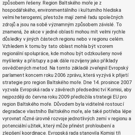
způsobem řešeny. Region Baltského moře je z
hospodářského, environmentálního i kulturního hlediska
velmi heterogenní, přestože mají země řadu společných
zdrojů a jsou na sobě významným způsobem závislé. To
znamená, že akce v jedné oblasti mohou mít velmi rychle
důsledky v jiných částech regionu nebo v regionu celém.
Vzhledem k tomu by tato oblast mohla být vzorem
regionální spolupráce, kde mohou být odzkoušeny nové
myšlenky a přístupy a pak dále rozvíjeny jako příklady
osvědčených metod. Na tomto základě zveřejnil Evropský
parlament koncem roku 2006 zprávu, která vyzývá k přijetí
strategie pro region Baltského moře. Dne 14. prosince 2007
vyzvala Evropská rada v závěrech předsednictví Komisi, aby
nejpozději do června roku 2009 předložila strategii EU pro
region Baltského moře. Důvodem byla viditelně rostoucí
degradace vlastního Baltského moře, ale také potřeba lépe
vyrovnat různé úrovně rozvoje jednotlivých zemí v regionu a
potenciální užitek, který může přinést prohloubení a
zlepšení koordinace. Evropská rada stanovila Komisi tři