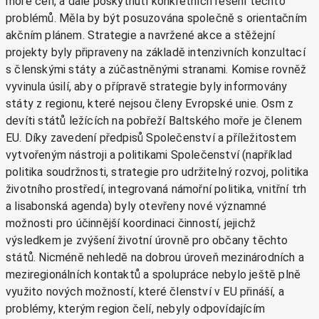
moře čelí, a dále poskytnutí konkrétních řešení těchto
problémů. Měla by být posuzována společně s orientačním
akčním plánem. Strategie a navržené akce a stěžejní
projekty byly připraveny na základě intenzivních konzultací
s členskými státy a zúčastněnými stranami. Komise rovněž
vyvinula úsilí, aby o přípravě strategie byly informovány
státy z regionu, které nejsou členy Evropské unie. Osm z
devíti států ležících na pobřeží Baltského moře je členem
EU. Díky zavedení předpisů Společenství a příležitostem
vytvořeným nástroji a politikami Společenství (například
politika soudržnosti, strategie pro udržitelný rozvoj, politika
životního prostředí, integrovaná námořní politika, vnitřní trh
a lisabonská agenda) byly otevřeny nové významné
možnosti pro účinnější koordinaci činností, jejichž
výsledkem je zvýšení životní úrovně pro občany těchto
států. Nicméně nehledě na dobrou úroveň mezinárodních a
meziregionálních kontaktů a spolupráce nebylo ještě plně
využito nových možností, které členství v EU přináší, a
problémy, kterým region čelí, nebyly odpovídajícím