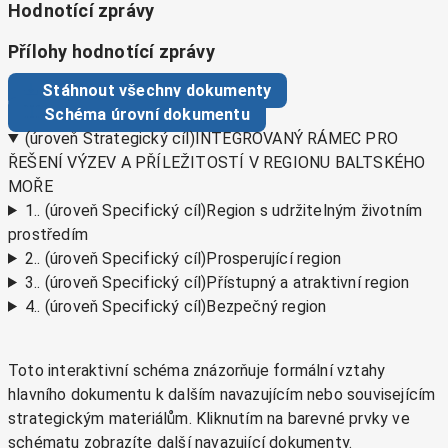
Hodnotící zprávy
Přílohy hodnotící zprávy
Stáhnout všechny dokumenty
Schéma úrovní dokumentu
(úroveň Strategický cíl)
INTEGROVANÝ RÁMEC PRO
ŘEŠENÍ VÝZEV A PŘÍLEŽITOSTÍ V REGIONU BALTSKÉHO
MOŘE
1..
(úroveň Specifický cíl)
Region s udržitelným životním
prostředím
2..
(úroveň Specifický cíl)
Prosperující region
3..
(úroveň Specifický cíl)
Přístupný a atraktivní region
4..
(úroveň Specifický cíl)
Bezpečný region
Toto interaktivní schéma znázorňuje formální vztahy
hlavního dokumentu k dalším navazujícím nebo souvisejícím
strategickým materiálům. Kliknutím na barevné prvky ve
schématu zobrazíte další navazující dokumenty.