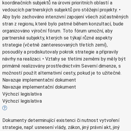
koordinačních subjektů na úrovni prioritních oblastí a
vedoucích partnerských subjektů pro stěžejní projekty. •
Aby bylo zachováno intenzivní zapojení všech zúčastněných
stran z regionu, které bylo patrné během konzultací, bude
organizováno výroční fórum. Toto fórum umožní, aby
partnerské subjekty, kterých se týkají různé aspekty
strategie (včetně zainteresovaných třetích zemí),
posoudily a prodiskutovaly pokrok strategie a připravily
návrhy na realizaci. • Vztahy se třetími zeměmi by měly být
primárně realizovány prostřednictvím Severní dimenze, s
možností použít alternativní cesty, pokud je to užitečné.
Navazuje implementační dokument
Navazuje implementační dokument
Výchozí legislativa
Výchozí legislativa
Dokumenty determinující existenci či nutnost vytvoření
strategie, např. usnesení vlády, zákon, jiný právní akt, jiný