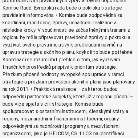
prostřednictvím pravidelných zpráv a návrhů doporučení
Komise Radě. Evropská rada bude o pokroku strategie
pravidelně informována. • Komise bude zodpovědná za
koordinaci, monitoring, zprávy, usnadnění realizace a
následné kroky. V součinnosti se zúčastněnými stranami z
regionu by měla připravovat pravidelné zprávy o pokroku a
využívat svého práva iniciativy k předkládání návrhů na
úpravu strategie a akčního plánu, kdykoli to bude potřebné.
Koordinací se rozumí mít přehled o tom, jak využívání
finančních prostředků přispívá k prioritám strategie.
Přezkum přidané hodnoty evropské spolupráce v rámci
strategie a přezkum provádění akčního plánu jsou plánovány
na rok 2011. • Praktická realizace – za kterou budou
odpovědní partnerské subjekty, které již v regionu působí –
bude více spjata s cíli strategie. Komise bude
spolupracovat s ostatními institucemi, členskými státy a
regiony, mezinárodními finančními institucemi, orgány
odpovědnými za nadnárodní programy a mezivládními
organizacemi, jako je HELCOM, CS 11 CS na identifikaci