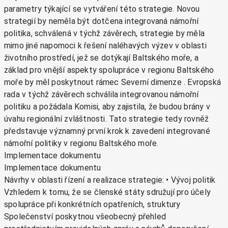
parametry týkající se vytváření této strategie. Novou
strategií by neměla být dotčena integrovaná námořní
politika, schválená v týchž závěrech, strategie by měla
mimo jiné napomoci k řešení naléhavých výzev v oblasti
životního prostředí, jež se dotýkají Baltského moře, a
základ pro vnější aspekty spolupráce v regionu Baltského
moře by měl poskytnout rámec Severní dimenze . Evropská
rada v týchž závěrech schválila integrovanou námořní
politiku a požádala Komisi, aby zajistila, že budou brány v
úvahu regionální zvláštnosti. Tato strategie tedy rovněž
představuje významný první krok k zavedení integrované
námořní politiky v regionu Baltského moře.
Implementace dokumentu
Implementace dokumentu
Návrhy v oblasti řízení a realizace strategie: • Vývoj politik
Vzhledem k tomu, že se členské státy sdružují pro účely
spolupráce při konkrétních opatřeních, struktury
Společenství poskytnou všeobecný přehled