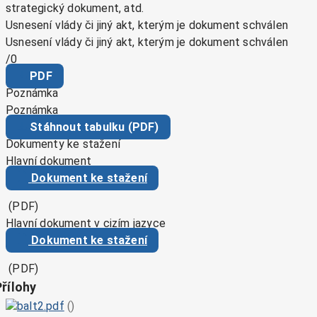
strategický dokument, atd.
Usnesení vlády či jiný akt, kterým je dokument schválen
Usnesení vlády či jiný akt, kterým je dokument schválen
/0
PDF
Poznámka
Poznámka
Stáhnout tabulku (PDF)
Dokumenty ke stažení
Hlavní dokument
Dokument ke stažení
(PDF)
Hlavní dokument v cizím jazyce
Dokument ke stažení
(PDF)
Přílohy
balt2.pdf
()