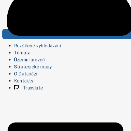
Rozšířené vyhledávání
Témata
Územní úroveň
Strategické mapy
O Databázi
Kontakty
Translate