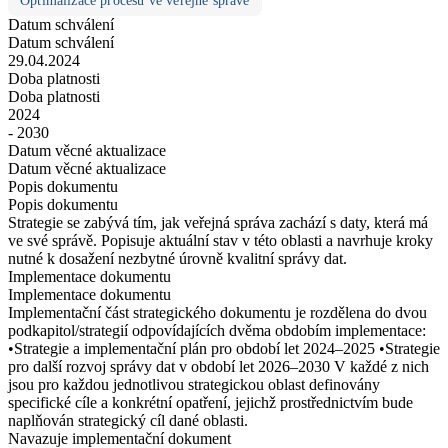
Optimalizace procesů ve veřejné správě
Datum schválení
Datum schválení
29.04.2024
Doba platnosti
Doba platnosti
2024
- 2030
Datum věcné aktualizace
Datum věcné aktualizace
Popis dokumentu
Popis dokumentu
Strategie se zabývá tím, jak veřejná správa zachází s daty, která má
ve své správě. Popisuje aktuální stav v této oblasti a navrhuje kroky
nutné k dosažení nezbytné úrovně kvalitní správy dat.
Implementace dokumentu
Implementace dokumentu
Implementační část strategického dokumentu je rozdělena do dvou
podkapitol/strategií odpovídajících dvěma obdobím implementace:
•Strategie a implementační plán pro období let 2024–2025 •Strategie
pro další rozvoj správy dat v období let 2026–2030 V každé z nich
jsou pro každou jednotlivou strategickou oblast definovány
specifické cíle a konkrétní opatření, jejichž prostřednictvím bude
naplňován strategický cíl dané oblasti.
Navazuje implementační dokument