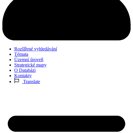
Rozšířené vyhledávání
Témata
Územní úroveň
Strategické mapy
O Databázi
Kontakty
Translate