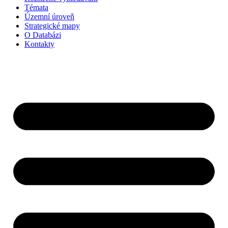
Témata
Územní úroveň
Strategické mapy
O Databázi
Kontakty