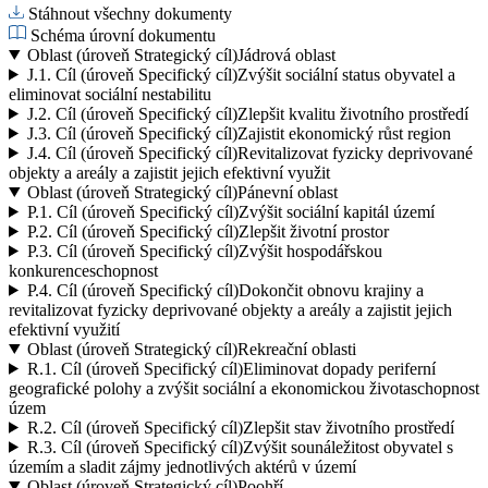
Stáhnout všechny dokumenty
Schéma úrovní dokumentu
Oblast (úroveň Strategický cíl)
Jádrová oblast
J.1.
Cíl (úroveň Specifický cíl)
Zvýšit sociální status obyvatel a
eliminovat sociální nestabilitu
J.2.
Cíl (úroveň Specifický cíl)
Zlepšit kvalitu životního prostředí
J.3.
Cíl (úroveň Specifický cíl)
Zajistit ekonomický růst region
J.4.
Cíl (úroveň Specifický cíl)
Revitalizovat fyzicky deprivované
objekty a areály a zajistit jejich efektivní využit
Oblast (úroveň Strategický cíl)
Pánevní oblast
P.1.
Cíl (úroveň Specifický cíl)
Zvýšit sociální kapitál území
P.2.
Cíl (úroveň Specifický cíl)
Zlepšit životní prostor
P.3.
Cíl (úroveň Specifický cíl)
Zvýšit hospodářskou
konkurenceschopnost
P.4.
Cíl (úroveň Specifický cíl)
Dokončit obnovu krajiny a
revitalizovat fyzicky deprivované objekty a areály a zajistit jejich
efektivní využití
Oblast (úroveň Strategický cíl)
Rekreační oblasti
R.1.
Cíl (úroveň Specifický cíl)
Eliminovat dopady periferní
geografické polohy a zvýšit sociální a ekonomickou životaschopnost
územ
R.2.
Cíl (úroveň Specifický cíl)
Zlepšit stav životního prostředí
R.3.
Cíl (úroveň Specifický cíl)
Zvýšit sounáležitost obyvatel s
územím a sladit zájmy jednotlivých aktérů v území
Oblast (úroveň Strategický cíl)
Poohří