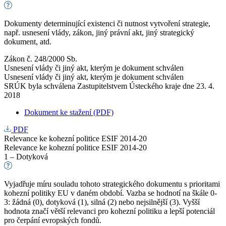
Dokumenty determinující existenci či nutnost vytvoření strategie,
např. usnesení vlády, zákon, jiný právní akt, jiný strategický
dokument, atd.
Zákon č. 248/2000 Sb.
Usnesení vlády či jiný akt, kterým je dokument schválen
Usnesení vlády či jiný akt, kterým je dokument schválen
SRÚK byla schválena Zastupitelstvem Ústeckého kraje dne 23. 4.
2018
Dokument ke stažení (PDF)
PDF
Relevance ke kohezní politice ESIF 2014-20
Relevance ke kohezní politice ESIF 2014-20
1 – Dotyková
Vyjadřuje míru souladu tohoto strategického dokumentu s prioritami
kohezní politiky EU v daném období. Vazba se hodnotí na škále 0-
3: žádná (0), dotyková (1), silná (2) nebo nejsilnější (3). Vyšší
hodnota značí větší relevanci pro kohezní politiku a lepší potenciál
pro čerpání evropských fondů.