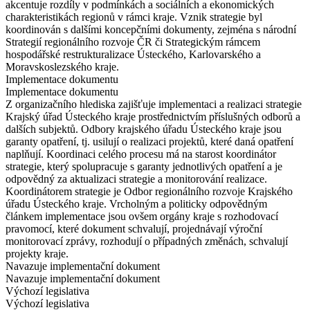
akcentuje rozdíly v podmínkách a sociálních a ekonomických
charakteristikách regionů v rámci kraje. Vznik strategie byl
koordinován s dalšími koncepčními dokumenty, zejména s národní
Strategií regionálního rozvoje ČR či Strategickým rámcem
hospodářské restrukturalizace Ústeckého, Karlovarského a
Moravskoslezského kraje.
Implementace dokumentu
Implementace dokumentu
Z organizačního hlediska zajišťuje implementaci a realizaci strategie
Krajský úřad Ústeckého kraje prostřednictvím příslušných odborů a
dalších subjektů. Odbory krajského úřadu Ústeckého kraje jsou
garanty opatření, tj. usilují o realizaci projektů, které daná opatření
naplňují. Koordinaci celého procesu má na starost koordinátor
strategie, který spolupracuje s garanty jednotlivých opatření a je
odpovědný za aktualizaci strategie a monitorování realizace.
Koordinátorem strategie je Odbor regionálního rozvoje Krajského
úřadu Ústeckého kraje. Vrcholným a politicky odpovědným
článkem implementace jsou ovšem orgány kraje s rozhodovací
pravomocí, které dokument schvalují, projednávají výroční
monitorovací zprávy, rozhodují o případných změnách, schvalují
projekty kraje.
Navazuje implementační dokument
Navazuje implementační dokument
Výchozí legislativa
Výchozí legislativa