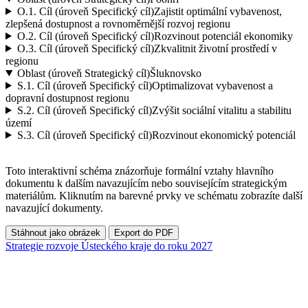
O.1.
Cíl (úroveň Specifický cíl)
Zajistit optimální vybavenost,
zlepšená dostupnost a rovnoměrnější rozvoj regionu
O.2.
Cíl (úroveň Specifický cíl)
Rozvinout potenciál ekonomiky
O.3.
Cíl (úroveň Specifický cíl)
Zkvalitnit životní prostředí v
regionu
Oblast (úroveň Strategický cíl)
Šluknovsko
S.1.
Cíl (úroveň Specifický cíl)
Optimalizovat vybavenost a
dopravní dostupnost regionu
S.2.
Cíl (úroveň Specifický cíl)
Zvýšit sociální vitalitu a stabilitu
území
S.3.
Cíl (úroveň Specifický cíl)
Rozvinout ekonomický potenciál
Toto interaktivní schéma znázorňuje formální vztahy hlavního
dokumentu k dalším navazujícím nebo souvisejícím strategickým
materiálům. Kliknutím na barevné prvky ve schématu zobrazíte další
navazující dokumenty.
Stáhnout jako obrázek
Export do PDF
Strategie rozvoje Ústeckého kraje do roku 2027