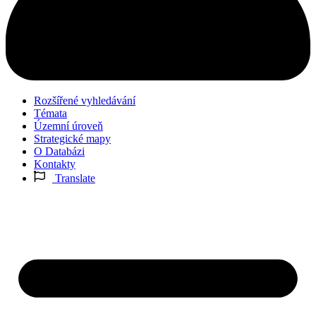
Rozšířené vyhledávání
Témata
Územní úroveň
Strategické mapy
O Databázi
Kontakty
Translate