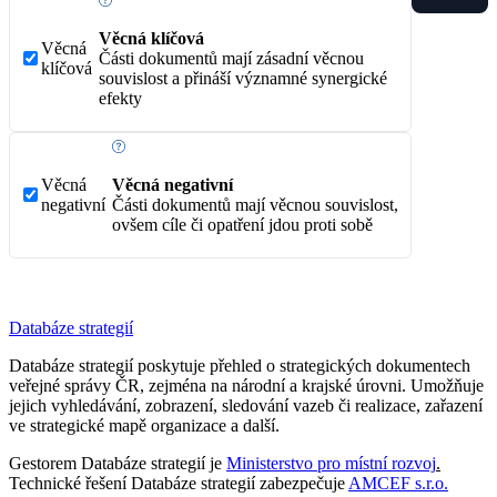
Věcná klíčová
Věcná
Části dokumentů mají zásadní věcnou
klíčová
souvislost a přináší významné synergické
efekty
Věcná
Věcná negativní
negativní
Části dokumentů mají věcnou souvislost,
ovšem cíle či opatření jdou proti sobě
Databáze strategií
Databáze strategií poskytuje přehled o strategických dokumentech
veřejné správy ČR, zejména na národní a krajské úrovni. Umožňuje
jejich vyhledávání, zobrazení, sledování vazeb či realizace, zařazení
ve strategické mapě organizace a další.
Gestorem Databáze strategií je
Ministerstvo pro místní rozvoj
.
Technické řešení Databáze strategií zabezpečuje
AMCEF s.r.o.