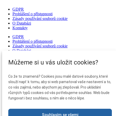
GDPR
Prohlášení o přístupnosti
Zásady používání souborů cookie
O Databázi
Kontakty
GDPR
Prohlášení o přístupnosti
Zásady používání souborů cookie
O Databázi
Kontakty
Můžeme si u vás uložit cookies?
GDPR
Prohlášení o přístupnosti
Zásady používání souborů cookie
Co že to znamená? Cookies jsou malé datové soubory, které
O Databázi
slouží např. k tomu, aby si web pamatoval vaše nastavení a to,
Kontakty
co vás zajímá, nebo abychom jej zlepšovali. Pro ukládání
GDPR
různých typů cookies od vás potřebujeme souhlas. Web bude
Prohlášení o přístupnosti
fungovat i bez souhlasu, s ním ale o něco lépe.
Zásady používání souborů cookie
O Databázi
Kontakty
Souhlasím se všemi