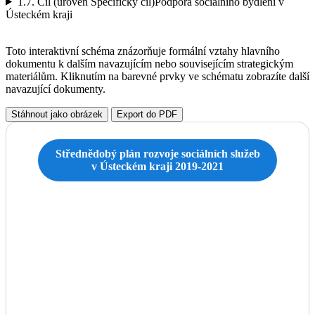
1.7.
Cíl (úroveň Specifický cíl)
Podpora sociálního bydlení v
Ústeckém kraji
Toto interaktivní schéma znázorňuje formální vztahy hlavního
dokumentu k dalším navazujícím nebo souvisejícím strategickým
materiálům. Kliknutím na barevné prvky ve schématu zobrazíte další
navazující dokumenty.
Stáhnout jako obrázek
Export do PDF
Střednědobý plán rozvoje sociálních služeb
v Ústeckém kraji 2019-2021