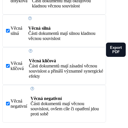
dotyková
Části dokumentů mají okrajovou
kladnou věcnou souvislost
Věcná
Věcná silná
silná
Části dokumentů mají silnou kladnou
věcnou souvislost
Export
PDF
Věcná klíčová
Věcná
Části dokumentů mají zásadní věcnou
klíčová
souvislost a přináší významné synergické
efekty
Věcná negativní
Věcná
Části dokumentů mají věcnou
negativní
souvislost, ovšem cíle či opatření jdou
proti sobě