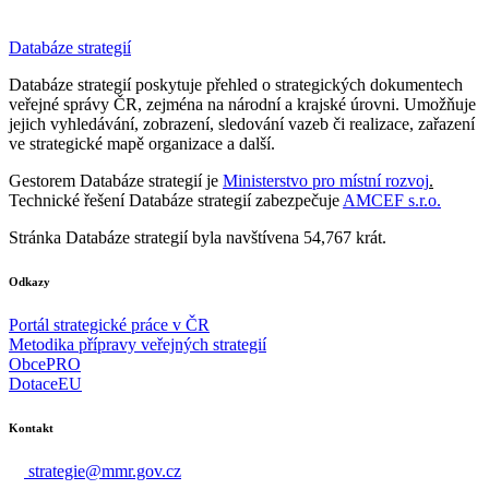
Databáze strategií
Databáze strategií poskytuje přehled o strategických dokumentech
veřejné správy ČR, zejména na národní a krajské úrovni. Umožňuje
jejich vyhledávání, zobrazení, sledování vazeb či realizace, zařazení
ve strategické mapě organizace a další.
Gestorem Databáze strategií je
Ministerstvo pro místní rozvoj
.
Technické řešení Databáze strategií zabezpečuje
AMCEF s.r.o.
Stránka Databáze strategií byla navštívena 54,767 krát.
Odkazy
Portál strategické práce v ČR
Metodika přípravy veřejných strategií
ObcePRO
DotaceEU
Kontakt
strategie@mmr.gov.cz