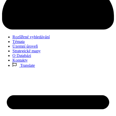
Rozšířené vyhledávání
Témata
Územní úroveň
Strategické mapy
O Databázi
Kontakty
Translate