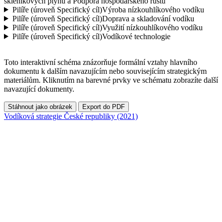
skleníkových plynů a Podpora hospodářského růstu
Pilíře (úroveň Specifický cíl)
Výroba nízkouhlíkového vodíku
Pilíře (úroveň Specifický cíl)
Doprava a skladování vodíku
Pilíře (úroveň Specifický cíl)
Využití nízkouhlíkového vodíku
Pilíře (úroveň Specifický cíl)
Vodíkové technologie
Toto interaktivní schéma znázorňuje formální vztahy hlavního
dokumentu k dalším navazujícím nebo souvisejícím strategickým
materiálům. Kliknutím na barevné prvky ve schématu zobrazíte další
navazující dokumenty.
Stáhnout jako obrázek
Export do PDF
Vodíková strategie České republiky (2021)