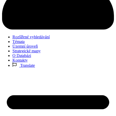
Rozšířené vyhledávání
Témata
Územní úroveň
Strategické mapy
O Databázi
Kontakty
Translate