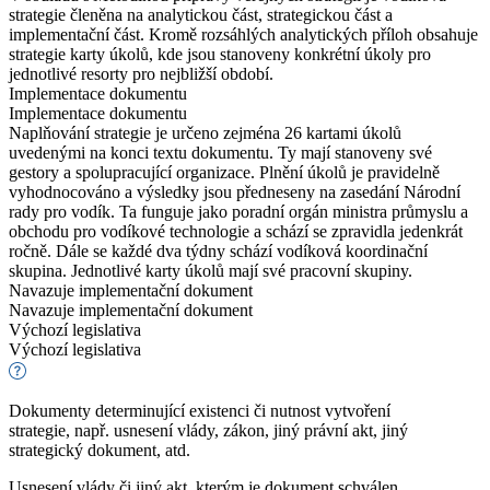
strategie členěna na analytickou část, strategickou část a
implementační část. Kromě rozsáhlých analytických příloh obsahuje
strategie karty úkolů, kde jsou stanoveny konkrétní úkoly pro
jednotlivé resorty pro nejbližší období.
Implementace dokumentu
Implementace dokumentu
Naplňování strategie je určeno zejména 26 kartami úkolů
uvedenými na konci textu dokumentu. Ty mají stanoveny své
gestory a spolupracující organizace. Plnění úkolů je pravidelně
vyhodnocováno a výsledky jsou předneseny na zasedání Národní
rady pro vodík. Ta funguje jako poradní orgán ministra průmyslu a
obchodu pro vodíkové technologie a schází se zpravidla jedenkrát
ročně. Dále se každé dva týdny schází vodíková koordinační
skupina. Jednotlivé karty úkolů mají své pracovní skupiny.
Navazuje implementační dokument
Navazuje implementační dokument
Výchozí legislativa
Výchozí legislativa
Dokumenty determinující existenci či nutnost vytvoření
strategie, např. usnesení vlády, zákon, jiný právní akt, jiný
strategický dokument, atd.
Usnesení vlády či jiný akt, kterým je dokument schválen