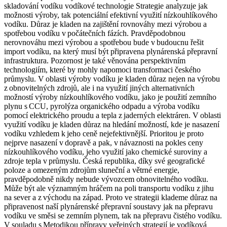
skladování vodíku vodíkové technologie Strategie analyzuje jak
možnosti výroby, tak potenciální efektivní využití nízkouhlíkového
vodíku. Důraz je kladen na zajištění rovnováhy mezi výrobou a
spotřebou vodíku v počátečních fázích. Pravděpodobnou
nerovnováhu mezi výrobou a spotřebou bude v budoucnu řešit
import vodíku, na který musí být připravena plynárenská přepravní
infrastruktura. Pozornost je také věnována perspektivním
technologiím, které by mohly napomoci transformaci českého
průmyslu. V oblasti výroby vodíku je kladen důraz nejen na výrobu
z obnovitelných zdrojů, ale i na využití jiných alternativních
možností výroby nízkouhlíkového vodíku, jako je použití zemního
plynu s CCU, pyrolýza organického odpadu a výroba vodíku
pomocí elektrického proudu a tepla z jaderných elektráren. V oblasti
využití vodíku je kladen důraz na hledání možností, kde je nasazení
vodíku vzhledem k jeho ceně nejefektivnější. Prioritou je proto
nejprve nasazení v dopravě a pak, v návaznosti na pokles ceny
nízkouhlíkového vodíku, jeho využití jako chemické suroviny a
zdroje tepla v průmyslu. Česká republika, díky své geografické
poloze a omezeným zdrojům sluneční a větrné energie,
pravděpodobně nikdy nebude vývozcem obnovitelného vodíku.
Může být ale významným hráčem na poli transportu vodíku z jihu
na sever a z východu na západ. Proto ve strategii klademe důraz na
připravenost naší plynárenské přepravní soustavy jak na přepravu
vodíku ve směsi se zemním plynem, tak na přepravu čistého vodíku.
V souladu s Metodikou přípravy veřejných strategií je vodíková