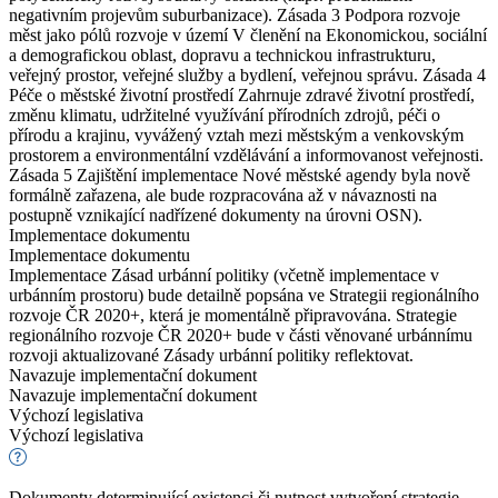
negativním projevům suburbanizace). Zásada 3 Podpora rozvoje
měst jako pólů rozvoje v území V členění na Ekonomickou, sociální
a demografickou oblast, dopravu a technickou infrastrukturu,
veřejný prostor, veřejné služby a bydlení, veřejnou správu. Zásada 4
Péče o městské životní prostředí Zahrnuje zdravé životní prostředí,
změnu klimatu, udržitelné využívání přírodních zdrojů, péči o
přírodu a krajinu, vyvážený vztah mezi městským a venkovským
prostorem a environmentální vzdělávání a informovanost veřejnosti.
Zásada 5 Zajištění implementace Nové městské agendy byla nově
formálně zařazena, ale bude rozpracována až v návaznosti na
postupně vznikající nadřízené dokumenty na úrovni OSN).
Implementace dokumentu
Implementace dokumentu
Implementace Zásad urbánní politiky (včetně implementace v
urbánním prostoru) bude detailně popsána ve Strategii regionálního
rozvoje ČR 2020+, která je momentálně připravována. Strategie
regionálního rozvoje ČR 2020+ bude v části věnované urbánnímu
rozvoji aktualizované Zásady urbánní politiky reflektovat.
Navazuje implementační dokument
Navazuje implementační dokument
Výchozí legislativa
Výchozí legislativa
Dokumenty determinující existenci či nutnost vytvoření strategie,