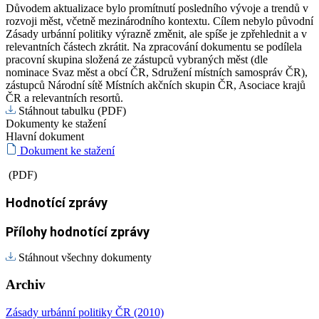
Důvodem aktualizace bylo promítnutí posledního vývoje a trendů v
rozvoji měst, včetně mezinárodního kontextu. Cílem nebylo původní
Zásady urbánní politiky výrazně změnit, ale spíše je zpřehlednit a v
relevantních částech zkrátit. Na zpracování dokumentu se podílela
pracovní skupina složená ze zástupců vybraných měst (dle
nominace Svaz měst a obcí ČR, Sdružení místních samospráv ČR),
zástupců Národní sítě Místních akčních skupin ČR, Asociace krajů
ČR a relevantních resortů.
Stáhnout tabulku (PDF)
Dokumenty ke stažení
Hlavní dokument
Dokument ke stažení
(PDF)
Hodnotící zprávy
Přílohy hodnotící zprávy
Stáhnout všechny dokumenty
Archiv
Zásady urbánní politiky ČR (2010)