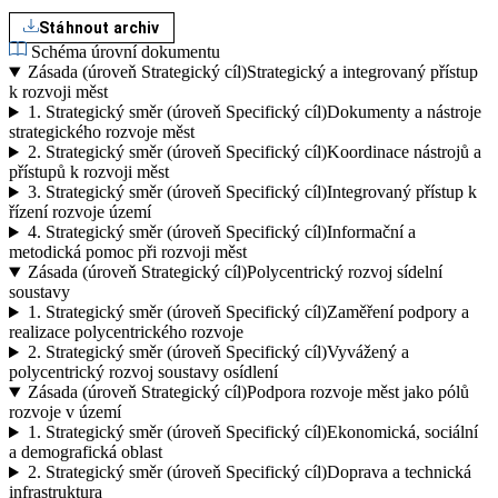
Stáhnout archiv
Schéma úrovní dokumentu
Zásada (úroveň Strategický cíl)
Strategický a integrovaný přístup
k rozvoji měst
1.
Strategický směr (úroveň Specifický cíl)
Dokumenty a nástroje
strategického rozvoje měst
2.
Strategický směr (úroveň Specifický cíl)
Koordinace nástrojů a
přístupů k rozvoji měst
3.
Strategický směr (úroveň Specifický cíl)
Integrovaný přístup k
řízení rozvoje území
4.
Strategický směr (úroveň Specifický cíl)
Informační a
metodická pomoc při rozvoji měst
Zásada (úroveň Strategický cíl)
Polycentrický rozvoj sídelní
soustavy
1.
Strategický směr (úroveň Specifický cíl)
Zaměření podpory a
realizace polycentrického rozvoje
2.
Strategický směr (úroveň Specifický cíl)
Vyvážený a
polycentrický rozvoj soustavy osídlení
Zásada (úroveň Strategický cíl)
Podpora rozvoje měst jako pólů
rozvoje v území
1.
Strategický směr (úroveň Specifický cíl)
Ekonomická, sociální
a demografická oblast
2.
Strategický směr (úroveň Specifický cíl)
Doprava a technická
infrastruktura