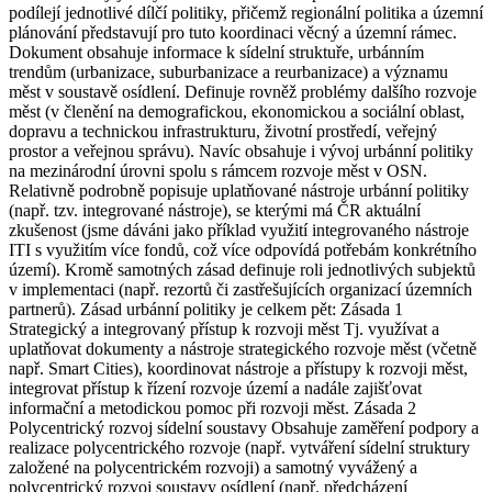
podílejí jednotlivé dílčí politiky, přičemž regionální politika a územní
plánování představují pro tuto koordinaci věcný a územní rámec.
Dokument obsahuje informace k sídelní struktuře, urbánním
trendům (urbanizace, suburbanizace a reurbanizace) a významu
měst v soustavě osídlení. Definuje rovněž problémy dalšího rozvoje
měst (v členění na demografickou, ekonomickou a sociální oblast,
dopravu a technickou infrastrukturu, životní prostředí, veřejný
prostor a veřejnou správu). Navíc obsahuje i vývoj urbánní politiky
na mezinárodní úrovni spolu s rámcem rozvoje měst v OSN.
Relativně podrobně popisuje uplatňované nástroje urbánní politiky
(např. tzv. integrované nástroje), se kterými má ČR aktuální
zkušenost (jsme dáváni jako příklad využití integrovaného nástroje
ITI s využitím více fondů, což více odpovídá potřebám konkrétního
území). Kromě samotných zásad definuje roli jednotlivých subjektů
v implementaci (např. rezortů či zastřešujících organizací územních
partnerů). Zásad urbánní politiky je celkem pět: Zásada 1
Strategický a integrovaný přístup k rozvoji měst Tj. využívat a
uplatňovat dokumenty a nástroje strategického rozvoje měst (včetně
např. Smart Cities), koordinovat nástroje a přístupy k rozvoji měst,
integrovat přístup k řízení rozvoje území a nadále zajišťovat
informační a metodickou pomoc při rozvoji měst. Zásada 2
Polycentrický rozvoj sídelní soustavy Obsahuje zaměření podpory a
realizace polycentrického rozvoje (např. vytváření sídelní struktury
založené na polycentrickém rozvoji) a samotný vyvážený a
polycentrický rozvoj soustavy osídlení (např. předcházení