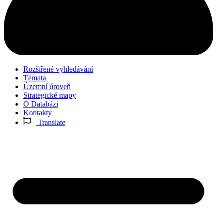
Rozšířené vyhledávání
Témata
Územní úroveň
Strategické mapy
O Databázi
Kontakty
Translate