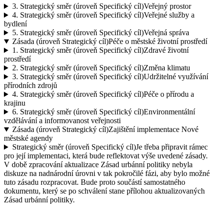
3.
Strategický směr (úroveň Specifický cíl)
Veřejný prostor
4.
Strategický směr (úroveň Specifický cíl)
Veřejné služby a
bydlení
5.
Strategický směr (úroveň Specifický cíl)
Veřejná správa
Zásada (úroveň Strategický cíl)
Péče o městské životní prostředí
1.
Strategický směr (úroveň Specifický cíl)
Zdravé životní
prostředí
2.
Strategický směr (úroveň Specifický cíl)
Změna klimatu
3.
Strategický směr (úroveň Specifický cíl)
Udržitelné využívání
přírodních zdrojů
4.
Strategický směr (úroveň Specifický cíl)
Péče o přírodu a
krajinu
6.
Strategický směr (úroveň Specifický cíl)
Environmentální
vzdělávání a informovanost veřejnosti
Zásada (úroveň Strategický cíl)
Zajištění implementace Nové
městské agendy
Strategický směr (úroveň Specifický cíl)
Je třeba připravit rámec
pro její implementaci, která bude reflektovat výše uvedené zásady.
V době zpracování aktualizace Zásad urbánní politiky nebyla
diskuze na nadnárodní úrovni v tak pokročilé fázi, aby bylo možné
tuto zásadu rozpracovat. Bude proto součástí samostatného
dokumentu, který se po schválení stane přílohou aktualizovaných
Zásad urbánní politiky.