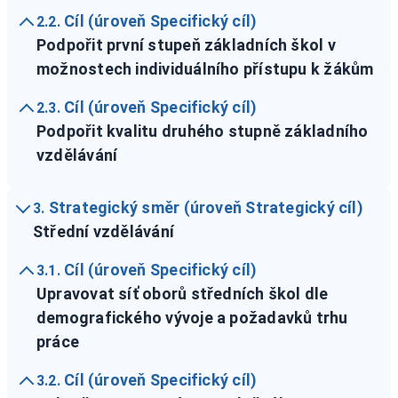
Cíl (úroveň Specifický cíl)
2.2.
Podpořit první stupeň základních škol v
možnostech individuálního přístupu k žákům
Cíl (úroveň Specifický cíl)
2.3.
Podpořit kvalitu druhého stupně základního
vzdělávání
Strategický směr (úroveň Strategický cíl)
3.
Střední vzdělávání
Cíl (úroveň Specifický cíl)
3.1.
Upravovat síť oborů středních škol dle
demografického vývoje a požadavků trhu
práce
Cíl (úroveň Specifický cíl)
3.2.