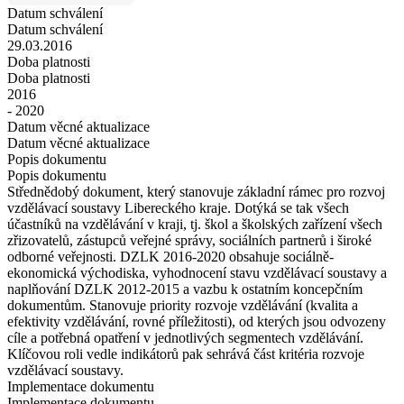
Datum schválení
Datum schválení
29.03.2016
Doba platnosti
Doba platnosti
2016
- 2020
Datum věcné aktualizace
Datum věcné aktualizace
Popis dokumentu
Popis dokumentu
Střednědobý dokument, který stanovuje základní rámec pro rozvoj
vzdělávací soustavy Libereckého kraje. Dotýká se tak všech
účastníků na vzdělávání v kraji, tj. škol a školských zařízení všech
zřizovatelů, zástupců veřejné správy, sociálních partnerů i široké
odborné veřejnosti. DZLK 2016-2020 obsahuje sociálně-
ekonomická východiska, vyhodnocení stavu vzdělávací soustavy a
naplňování DZLK 2012-2015 a vazbu k ostatním koncepčním
dokumentům. Stanovuje priority rozvoje vzdělávání (kvalita a
efektivity vzdělávání, rovné příležitosti), od kterých jsou odvozeny
cíle a potřebná opatření v jednotlivých segmentech vzdělávání.
Klíčovou roli vedle indikátorů pak sehrává část kritéria rozvoje
vzdělávací soustavy.
Implementace dokumentu
Implementace dokumentu