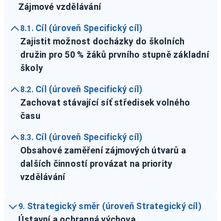
Zájmové vzdělávání
Cíl (úroveň Specifický cíl)
8.1.
Zajistit možnost docházky do školních
družin pro 50 % žáků prvního stupně základní
školy
Cíl (úroveň Specifický cíl)
8.2.
Zachovat stávající síť středisek volného
času
Cíl (úroveň Specifický cíl)
8.3.
Obsahové zaměření zájmových útvarů a
dalších činností provázat na priority
vzdělávání
Strategický směr (úroveň Strategický cíl)
9.
Ústavní a ochranná výchova