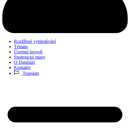
Rozšířené vyhledávání
Témata
Územní úroveň
Strategické mapy
O Databázi
Kontakty
Translate