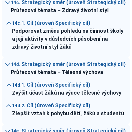
Strategický směr (úroveň Strategický cíl)
14c.
Průřezová témata – Zdravý životní styl
Cíl (úroveň Specifický cíl)
14c.1.
Podporovat změnu pohledu na činnost školy
a její aktivity v důsledcích působení na
zdravý životní styl žáků
Strategický směr (úroveň Strategický cíl)
14d.
Průřezová témata – Tělesná výchova
Cíl (úroveň Specifický cíl)
14d.1.
Zvýšit účast žáků na výuce tělesné výchovy
Cíl (úroveň Specifický cíl)
14d.2.
Zlepšit vztah k pohybu dětí, žáků a studentů
Strategický směr (úroveň Strategický cíl)
14e.