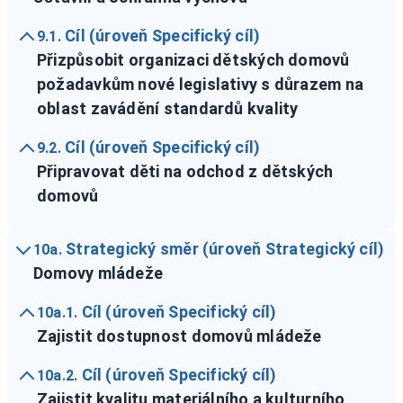
Cíl (úroveň Specifický cíl)
9.1.
Přizpůsobit organizaci dětských domovů
požadavkům nové legislativy s důrazem na
oblast zavádění standardů kvality
Cíl (úroveň Specifický cíl)
9.2.
Připravovat děti na odchod z dětských
domovů
Strategický směr (úroveň Strategický cíl)
10a.
Domovy mládeže
Cíl (úroveň Specifický cíl)
10a.1.
Zajistit dostupnost domovů mládeže
Cíl (úroveň Specifický cíl)
10a.2.
Zajistit kvalitu materiálního a kulturního