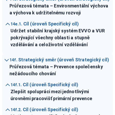
Průřezová témata – Environmentální výchova
a výchova k udržitelnému rozvoji
Cíl (úroveň Specifický cíl)
14e.1.
Udržet stabilní krajský systém EVVO a VUR
pokrývající všechny oblasti a stupně
vzdělávání a celoživotní vzdělávání
Strategický směr (úroveň Strategický cíl)
14f.
Průřezová témata – Prevence společensky
nežádoucího chování
Cíl (úroveň Specifický cíl)
14f.1.
Zlepšit spolupráci mezi jednotlivými
úrovněmi pracovišť primární prevence
Cíl (úroveň Specifický cíl)
14f.2.