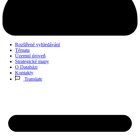
Rozšířené vyhledávání
Témata
Územní úroveň
Strategické mapy
O Databázi
Kontakty
Translate