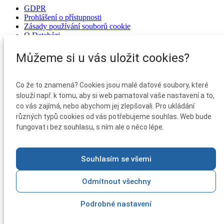
GDPR
Prohlášení o přístupnosti
Zásady používání souborů cookie
O Databázi
Kontakty
Můžeme si u vás uložit cookies?
GDPR
Prohlášení o přístupnosti
Zásady používání souborů cookie
Co že to znamená? Cookies jsou malé datové soubory, které
O Databázi
slouží např. k tomu, aby si web pamatoval vaše nastavení a to,
Kontakty
co vás zajímá, nebo abychom jej zlepšovali. Pro ukládání
GDPR
různých typů cookies od vás potřebujeme souhlas. Web bude
Prohlášení o přístupnosti
fungovat i bez souhlasu, s ním ale o něco lépe.
Zásady používání souborů cookie
O Databázi
Kontakty
Souhlasím se všemi
2025 © Ministerstvo pro místní rozvoj ČR
Odmítnout všechny
Verze 2.0.2105.9856
|
Podrobné nastavení
Využit Design system 4.2