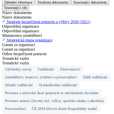
Základní informace
Struktura dokumentu
Související dokumenty
Související cíle
Název dokumentu
Název dokumentu
Strategie bezpečnosti potravin a výživy 2030 (2021)
Odpovědná organizace
Odpovědná organizace
Ministerstvo zemědělství
Strategická mapa organizace
Garant za organizaci
Garant za organizaci
Odbor bezpečnosti potravin
Tematické vazby
Tematické vazby
Udržitelný rozvoj
Vzdělávání
Zdravotnictví
Zemědělství, lesnictví, rybářství a potravinářství
Další vzdělávání
Střední vzdělávání
Vysokoškolské vzdělávání
Prevence a snižování škod spojených se závislostním chováním
Prevence nemocí (životní styl, výživa, spotřeba tabáku a alkoholu)
Potravinářství
ČR 2030 klíčová oblast Hospodářský model