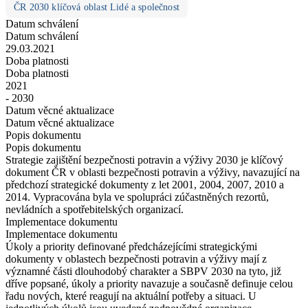
ČR 2030 klíčová oblast Lidé a společnost
Datum schválení
Datum schválení
29.03.2021
Doba platnosti
Doba platnosti
2021
- 2030
Datum věcné aktualizace
Datum věcné aktualizace
Popis dokumentu
Popis dokumentu
Strategie zajištění bezpečnosti potravin a výživy 2030 je klíčový
dokument ČR v oblasti bezpečnosti potravin a výživy, navazující na
předchozí strategické dokumenty z let 2001, 2004, 2007, 2010 a
2014. Vypracována byla ve spolupráci zúčastněných rezortů,
nevládních a spotřebitelských organizací.
Implementace dokumentu
Implementace dokumentu
Úkoly a priority definované předcházejícími strategickými
dokumenty v oblastech bezpečnosti potravin a výživy mají z
významné části dlouhodobý charakter a SBPV 2030 na tyto, již
dříve popsané, úkoly a priority navazuje a současně definuje celou
řadu nových, které reagují na aktuální potřeby a situaci. U