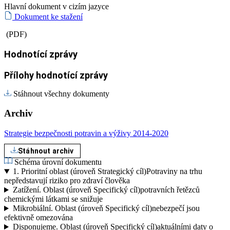
Hlavní dokument v cizím jazyce
Dokument ke stažení
(PDF)
Hodnotící zprávy
Přílohy hodnotící zprávy
Stáhnout všechny dokumenty
Archiv
Strategie bezpečnosti potravin a výživy 2014-2020
Stáhnout archiv
Schéma úrovní dokumentu
1.
Prioritní oblast (úroveň Strategický cíl)
Potraviny na trhu
nepředstavují riziko pro zdraví člověka
Zatížení.
Oblast (úroveň Specifický cíl)
potravních řetězců
chemickými látkami se snižuje
Mikrobiální.
Oblast (úroveň Specifický cíl)
nebezpečí jsou
efektivně omezována
Disponujeme.
Oblast (úroveň Specifický cíl)
aktuálními daty o