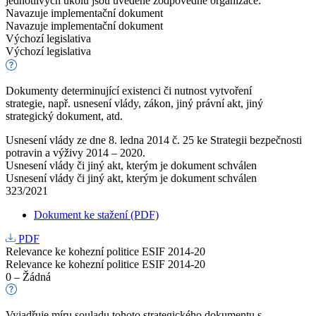
jednotlivých úkolů jsou uvedené zodpovědné organizace.
Navazuje implementační dokument
Navazuje implementační dokument
Výchozí legislativa
Výchozí legislativa
Dokumenty determinující existenci či nutnost vytvoření
strategie, např. usnesení vlády, zákon, jiný právní akt, jiný
strategický dokument, atd.
Usnesení vlády ze dne 8. ledna 2014 č. 25 ke Strategii bezpečnosti
potravin a výživy 2014 – 2020.
Usnesení vlády či jiný akt, kterým je dokument schválen
Usnesení vlády či jiný akt, kterým je dokument schválen
323/2021
Dokument ke stažení (PDF)
PDF
Relevance ke kohezní politice ESIF 2014-20
Relevance ke kohezní politice ESIF 2014-20
0 – Žádná
Vyjadřuje míru souladu tohoto strategického dokumentu s