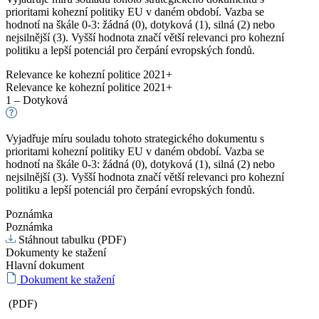
prioritami kohezní politiky EU v daném období. Vazba se
hodnotí na škále 0-3: žádná (0), dotyková (1), silná (2) nebo
nejsilnější (3). Vyšší hodnota značí větší relevanci pro kohezní
politiku a lepší potenciál pro čerpání evropských fondů.
Relevance ke kohezní politice 2021+
Relevance ke kohezní politice 2021+
1 – Dotyková
Vyjadřuje míru souladu tohoto strategického dokumentu s
prioritami kohezní politiky EU v daném období. Vazba se
hodnotí na škále 0-3: žádná (0), dotyková (1), silná (2) nebo
nejsilnější (3). Vyšší hodnota značí větší relevanci pro kohezní
politiku a lepší potenciál pro čerpání evropských fondů.
Poznámka
Poznámka
Stáhnout tabulku (PDF)
Dokumenty ke stažení
Hlavní dokument
Dokument ke stažení
(PDF)