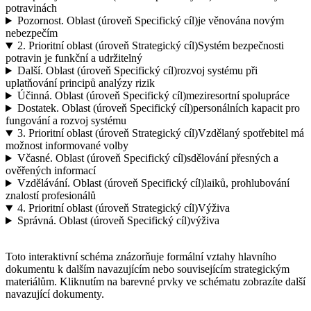
potravinách
Pozornost.
Oblast (úroveň Specifický cíl)
je věnována novým
nebezpečím
2.
Prioritní oblast (úroveň Strategický cíl)
Systém bezpečnosti
potravin je funkční a udržitelný
Další.
Oblast (úroveň Specifický cíl)
rozvoj systému při
uplatňování principů analýzy rizik
Účinná.
Oblast (úroveň Specifický cíl)
meziresortní spolupráce
Dostatek.
Oblast (úroveň Specifický cíl)
personálních kapacit pro
fungování a rozvoj systému
3.
Prioritní oblast (úroveň Strategický cíl)
Vzdělaný spotřebitel má
možnost informované volby
Včasné.
Oblast (úroveň Specifický cíl)
sdělování přesných a
ověřených informací
Vzdělávání.
Oblast (úroveň Specifický cíl)
laiků, prohlubování
znalostí profesionálů
4.
Prioritní oblast (úroveň Strategický cíl)
Výživa
Správná.
Oblast (úroveň Specifický cíl)
výživa
Toto interaktivní schéma znázorňuje formální vztahy hlavního
dokumentu k dalším navazujícím nebo souvisejícím strategickým
materiálům. Kliknutím na barevné prvky ve schématu zobrazíte další
navazující dokumenty.